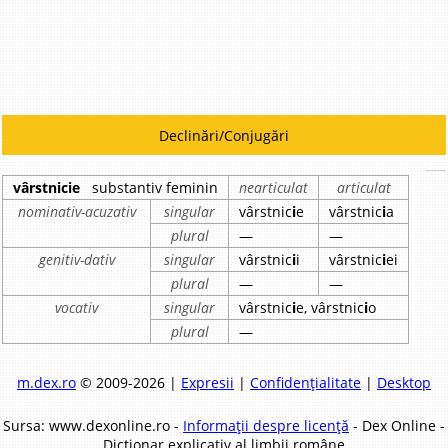
Declinări/Conjugări
vârstnicie
substantiv feminin
nearticulat
articulat
nominativ-acuzativ
singular
vârstnic
i
e
vârstnic
i
a
plural
—
—
genitiv-dativ
singular
vârstnic
i
i
vârstnic
i
ei
plural
—
—
vocativ
singular
vârstnic
i
e, vârstnic
i
o
plural
—
m.dex.ro
© 2009-2026 |
Expresii
|
Confidențialitate
|
Desktop
Sursa: www.dexonline.ro -
Informații despre licență
- Dex Online -
Dicționar explicativ al limbii române