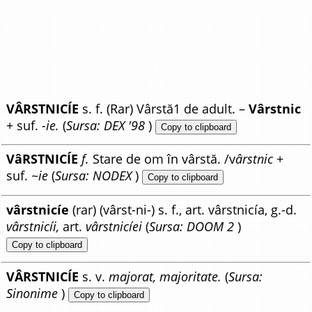
VÂRSTNICÍE
s. f. (Rar) Vârstă1 de adult. –
Vârstnic
+ suf.
-ie.
(
Sursa: DEX '98
)
Copy to clipboard
VâRSTNICÍE
f.
Stare de om în vârstă. /v
ârstnic
+
suf.
~ie
(
Sursa: NODEX
)
Copy to clipboard
vârstnicíe
(rar) (vârst-ni-) s. f., art. vârstnicía, g.-d.
vârstnicíi,
art.
vârstnicíei
(
Sursa: DOOM 2
)
Copy to clipboard
VÂRSTNICÍE
s. v.
majorat, majoritate.
(
Sursa:
Sinonime
)
Copy to clipboard