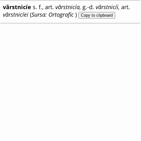
vârstnicíe
s. f., art.
vârstnicía,
g.-d.
vârstnicíi,
art.
vârstnicíei
(
Sursa: Ortografic
)
Copy to clipboard