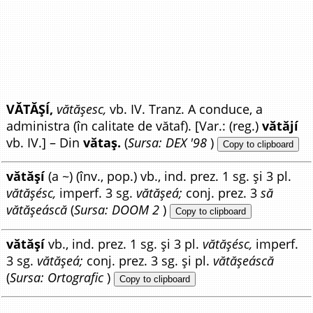
VĂTĂȘÍ,
vătășesc,
vb. IV. Tranz. A conduce, a
administra (în calitate de vătaf). [Var.: (reg.)
vătăjí
vb. IV.] – Din
vătaș.
(
Sursa: DEX '98
)
Copy to clipboard
vătășí
(a ~) (înv., pop.) vb., ind. prez. 1 sg. și 3 pl.
vătășésc,
imperf. 3 sg.
vătășeá;
conj. prez. 3
să
vătășeáscă
(
Sursa: DOOM 2
)
Copy to clipboard
vătășí
vb., ind. prez. 1 sg. și 3 pl.
vătășésc,
imperf.
3 sg.
vătășeá;
conj. prez. 3 sg. și pl.
vătășeáscă
(
Sursa: Ortografic
)
Copy to clipboard