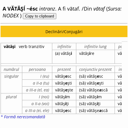
A VĂTĂȘÍ ~ésc
intranz
. A fi vătaf. /Din
vătaf
(
Sursa:
NODEX
)
Copy to clipboard
Declinări/Conjugări
vătăși
verb tranzitiv
infinitiv
infinitiv lung
parti
(a) vătăș
i
vătăș
i
re
vătăș
numărul
persoana
prezent
conjunctiv prezent
imper
singular
I (eu)
vătăș
e
sc
(să) vătăș
e
sc
vătă
a II-a (tu)
vătăș
e
ști
(să) vătăș
e
ști
vătă
a III-a (el, ea)
vătăș
e
ște
(să) vătășe
a
scă
vătă
plural
I (noi)
vătăș
i
m
(să) vătăș
i
m
vătă
a II-a (voi)
vătăș
i
ți
(să) vătăș
i
ți
vătă
a III-a (ei, ele)
vătăș
e
sc
(să) vătășe
a
scă
vătă
* Formă nerecomandată