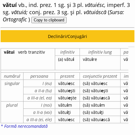
vătuí
vb., ind. prez. 1 sg. și 3 pl.
vătuiésc,
imperf. 3
sg.
vătuiá;
conj. prez. 3 sg. și pl.
vătuiáscă
(
Sursa:
Ortografic
)
Copy to clipboard
Declinări/Conjugări
vătui
verb tranzitiv
infinitiv
infinitiv lung
partic
(a) vătu
i
vătu
i
re
vătu
i
numărul
persoana
prezent
conjunctiv prezent
imper
singular
I (eu)
vătui
e
sc
(să) vătui
e
sc
vătui
a II-a (tu)
vătui
e
ști
(să) vătui
e
ști
vătui
a III-a (el, ea)
vătui
e
ște
(să) vătui
a
scă
vătui
plural
I (noi)
vătu
i
m
(să) vătu
i
m
vătui
a II-a (voi)
vătu
i
ți
(să) vătu
i
ți
vătui
a III-a (ei, ele)
vătui
e
sc
(să) vătui
a
scă
vătui
* Formă nerecomandată