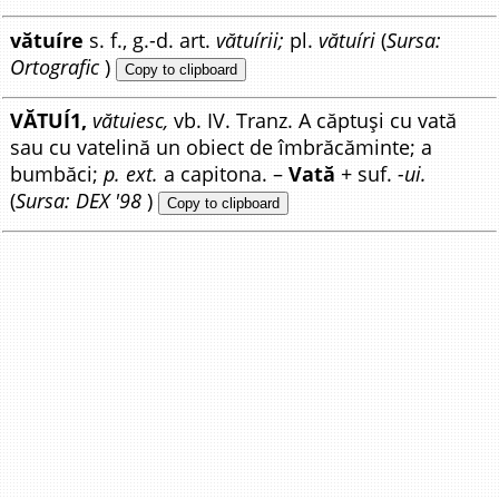
vătuíre
s. f., g.-d. art.
vătuírii;
pl.
vătuíri
(
Sursa:
Ortografic
)
Copy to clipboard
VĂTUÍ1,
vătuiesc,
vb. IV. Tranz. A căptuși cu vată
sau cu vatelină un obiect de îmbrăcăminte; a
bumbăci;
p. ext.
a capitona. –
Vată
+ suf.
-ui.
(
Sursa: DEX '98
)
Copy to clipboard