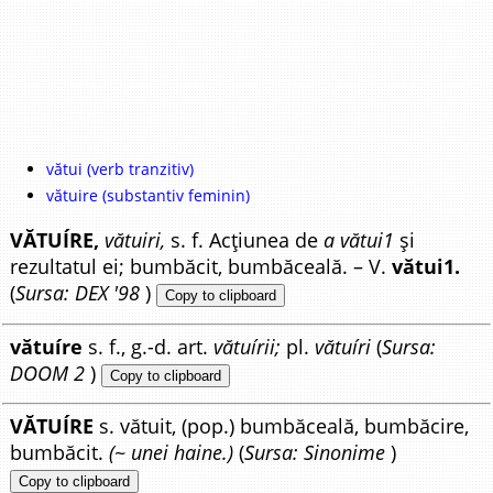
vătui (verb tranzitiv)
vătuire (substantiv feminin)
VĂTUÍRE,
vătuiri,
s. f. Acțiunea de
a vătui1
și
rezultatul ei; bumbăcit, bumbăceală. – V.
vătui1.
(
Sursa: DEX '98
)
Copy to clipboard
vătuíre
s. f., g.-d. art.
vătuírii;
pl.
vătuíri
(
Sursa:
DOOM 2
)
Copy to clipboard
VĂTUÍRE
s. vătuit, (pop.) bumbăceală, bumbăcire,
bumbăcit.
(~ unei haine.)
(
Sursa: Sinonime
)
Copy to clipboard