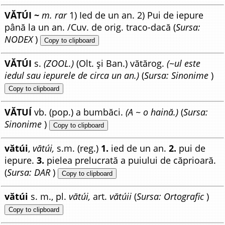
VĂTÚI ~
m. rar
1) Ied de un an. 2) Pui de iepure
până la un an. /Cuv. de orig. traco-dacă (
Sursa:
NODEX
)
Copy to clipboard
VĂTÚI
s.
(ZOOL.)
(Olt. și Ban.) vătărog.
(~ul este
iedul sau iepurele de circa un an.)
(
Sursa: Sinonime
)
Copy to clipboard
VĂTUÍ
vb. (pop.) a bumbăci.
(A ~ o haină.)
(
Sursa:
Sinonime
)
Copy to clipboard
vătúi
,
vătúi,
s.m. (reg.)
1.
ied de un an.
2.
pui de
iepure.
3.
pielea prelucrată a puiului de căprioară.
(
Sursa: DAR
)
Copy to clipboard
vătúi
s. m., pl.
vătúi,
art.
vătúii
(
Sursa: Ortografic
)
Copy to clipboard