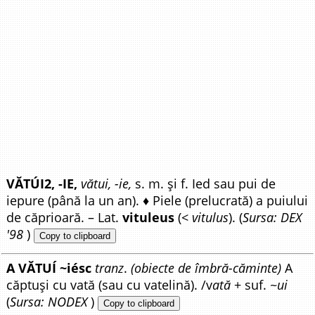
VĂTÚI2, -IE,
vătui, -ie,
s. m. și f. Ied sau pui de
iepure (până la un an). ♦ Piele (prelucrată) a puiului
de căprioară. – Lat.
vituleus
(<
vitulus
). (
Sursa: DEX
'98
)
Copy to clipboard
A VĂTUÍ ~iésc
tranz
.
(obiecte de îmbră-căminte)
A
căptuși cu vată (sau cu vatelină). /v
ată
+ suf.
~ui
(
Sursa: NODEX
)
Copy to clipboard