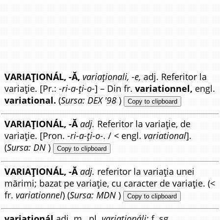
VARIAȚIONÁL, -Ă,
variaționali, -e,
adj. Referitor la
variație. [Pr.:
-ri-a-ți-o-
] – Din fr.
variationnel,
engl.
variational.
(
Sursa: DEX '98
)
Copy to clipboard
VARIAȚIONÁL, -Ă
adj.
Referitor la variație, de
variație. [Pron.
-ri-a-ți-o-
. / < engl.
variational
].
(
Sursa: DN
)
Copy to clipboard
VARIAȚIONÁL, -Ă
adj.
referitor la variația unei
mărimi; bazat pe variație, cu caracter de variație. (<
fr.
variationnel
) (
Sursa: MDN
)
Copy to clipboard
variaționál
adj. m., pl.
variaționáli;
f. sg.