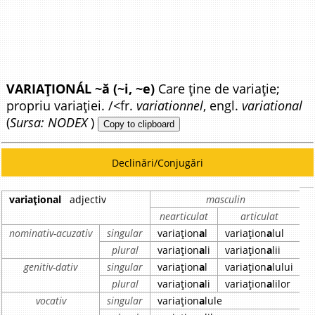
VARIAȚIONÁL ~ă (~i, ~e)
Care ține de variație;
propriu variației. /<fr.
variationnel
, engl.
variational
(
Sursa: NODEX
)
Copy to clipboard
Declinări/Conjugări
variațional
adjectiv
masculin
nearticulat
articulat
nominativ-acuzativ
singular
variațion
a
l
variațion
a
lul
v
plural
variațion
a
li
variațion
a
lii
v
genitiv-dativ
singular
variațion
a
l
variațion
a
lului
v
plural
variațion
a
li
variațion
a
lilor
v
vocativ
singular
variațion
a
lule
v