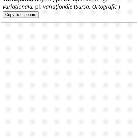
variaționálă,
pl.
variaționále
(
Sursa: Ortografic
)
Copy to clipboard