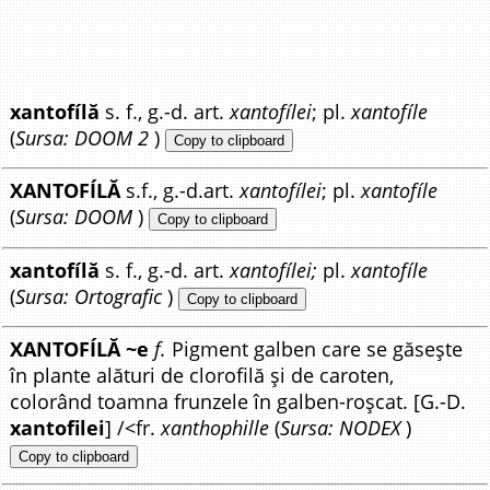
xantofílă
s. f., g.-d. art.
xantofílei
; pl.
xantofíle
(
Sursa: DOOM 2
)
Copy to clipboard
XANTOFÍLĂ
s.f., g.-d.art.
xantofílei
; pl.
xantofíle
(
Sursa: DOOM
)
Copy to clipboard
xantofílă
s. f., g.-d. art.
xantofílei;
pl.
xantofíle
(
Sursa: Ortografic
)
Copy to clipboard
XANTOFÍLĂ ~e
f.
Pigment galben care se găsește
în plante alături de clorofilă și de caroten,
colorând toamna frunzele în galben-roșcat. [G.-D.
xantofilei
] /<fr.
xanthophille
(
Sursa: NODEX
)
Copy to clipboard