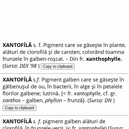
XANTOFÍLĂ
s. f. Pigment care se găsește în plante,
alături de clorofilă și de caroten, colorând toamna
frunzele în galben-roșcat. – Din fr.
xanthophylle.
(
Sursa: DEX '98
)
Copy to clipboard
XANTOFÍLĂ
s.f.
Pigment galben care se găsește în
gălbenușul de ou, în bacterii, în alge și în petalele
florilor galbene; lutrină. [< fr.
xantophylle
, cf. gr.
xanthos
– galben,
phyllon
– frunză}. (
Sursa: DN
)
Copy to clipboard
XANTOFÍLĂ
s. f.
pigment galben alături de
clorofilă, în frunzele verzi. (< fr.
xantophylle
) (
Sursa: