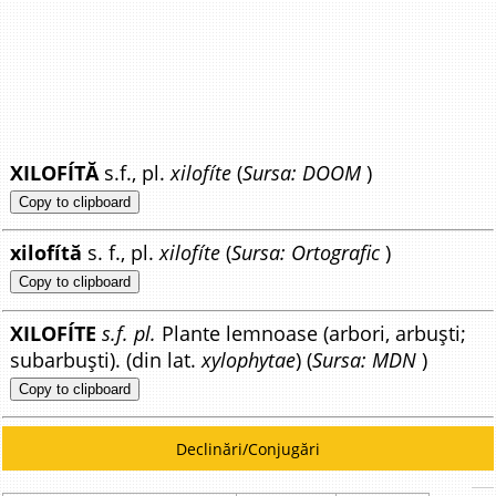
XILOFÍTĂ
s.f., pl.
xilofíte
(
Sursa: DOOM
)
Copy to clipboard
xilofítă
s. f., pl.
xilofíte
(
Sursa: Ortografic
)
Copy to clipboard
XILOFÍTE
s.f. pl.
Plante lemnoase (arbori, arbuști;
subarbuști). (din lat.
xylophytae
) (
Sursa: MDN
)
Copy to clipboard
Declinări/Conjugări