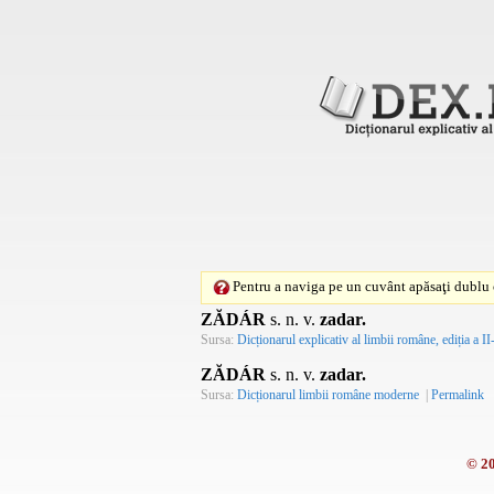
Pentru a naviga pe un cuvânt apăsaţi dublu c
ZĂDÁR
s. n.
v.
zadar.
Sursa:
Dicționarul explicativ al limbii române, ediția a II
ZĂDÁR
s. n.
v.
zadar.
Sursa:
Dicționarul limbii române moderne
|
Permalink
© 2