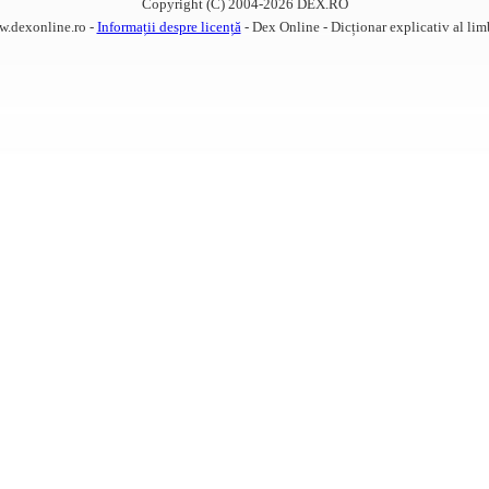
Copyright (C) 2004-2026 DEX.RO
w.dexonline.ro -
Informații despre licență
- Dex Online - Dicționar explicativ al li