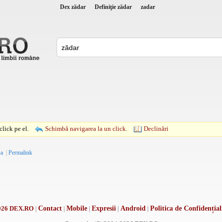
Dex zădar
Definiţie zădar
zadar
lick pe el.
Schimbă navigarea la un click.
Declinări
-a
|
Permalink
026 DEX.RO
|
Contact
|
Mobile
|
Expresii
|
Android
|
Politica de Confidențial