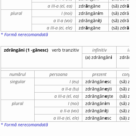
a III-a (el, ea)
zdr
ă
ngăne
(să) zdr
ă
ng
plural
I (noi)
zdrăngăn
i
m
(să) zdrăng
a II-a (voi)
zdrăngăn
i
ți
(să) zdrăng
a III-a (ei, ele)
zdr
ă
ngăne
(să) zdr
ă
ng
* Formă nerecomandată
zdrăngăni (1 -gănesc)
verb tranzitiv
infinitiv
infin
(a) zdrăngăn
i
zdrăng
numărul
persoana
prezent
conjunc
singular
I (eu)
zdrăngăn
e
sc
(să) zd
a II-a (tu)
zdrăngăn
e
ști
(să) zd
a III-a (el, ea)
zdrăngăn
e
ște
(să) zd
plural
I (noi)
zdrăngăn
i
m
(să) zd
a II-a (voi)
zdrăngăn
i
ți
(să) zd
a III-a (ei, ele)
zdrăngăn
e
sc
(să) zd
* Formă nerecomandată