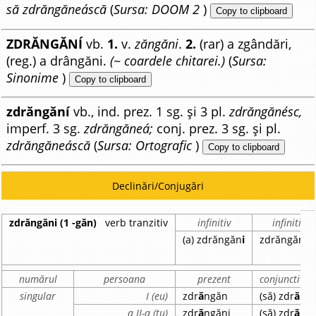
să zdrăngăneáscă
(
Sursa: DOOM 2
)
Copy to clipboard
ZDRĂNGĂNÍ
vb.
1.
v.
zăngăni
.
2.
(rar) a zgândări,
(reg.) a drângăni.
(~ coardele chitarei.)
(
Sursa:
Sinonime
)
Copy to clipboard
zdrăngăní
vb., ind. prez. 1 sg. și 3 pl.
zdrăngănésc,
imperf. 3 sg.
zdrăngăneá;
conj. prez. 3 sg. și pl.
zdrăngăneáscă
(
Sursa: Ortografic
)
Copy to clipboard
Declinări/Conjugări
zdrăngăni (1 -găn)
verb tranzitiv
infinitiv
infinitiv l
(a) zdrăngăn
i
zdrăngăn
i
r
numărul
persoana
prezent
conjunctiv p
singular
I (eu)
zdr
ă
ngăn
(să) zdr
ă
ng
a II-a (tu)
zdr
ă
ngăni
(să) zdr
ă
ng