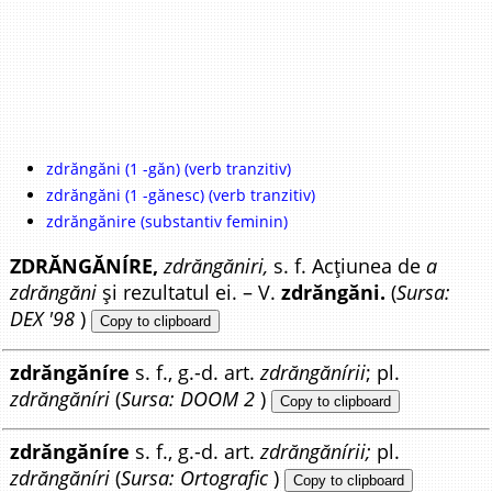
zdrăngăni (1 -găn) (verb tranzitiv)
zdrăngăni (1 -gănesc) (verb tranzitiv)
zdrăngănire (substantiv feminin)
ZDRĂNGĂNÍRE,
zdrăngăniri,
s. f. Acțiunea de
a
zdrăngăni
și rezultatul ei. – V.
zdrăngăni.
(
Sursa:
DEX '98
)
Copy to clipboard
zdrăngăníre
s. f., g.-d. art.
zdrăngănírii
; pl.
zdrăngăníri
(
Sursa: DOOM 2
)
Copy to clipboard
zdrăngăníre
s. f., g.-d. art.
zdrăngănírii;
pl.
zdrăngăníri
(
Sursa: Ortografic
)
Copy to clipboard