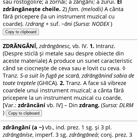
sau rostogolire; a zornăi; a zăngăni; a zurui.
El
zdrăngănește cheile.
2)
fam. (melodii)
A cânta
fără pricepere (la un instrument muzical cu
coarde). /
zdrang
+ suf.
~ăni
(
Sursa: NODEX
)
Copy to clipboard
ZDRĂNGĂNÍ,
zdrăngănesc,
vb. IV.
1.
Intranz.
(Despre sticlă și metale sau despre obiecte din
aceste materiale) A produce un sunet caracteristic
când se ciocnește de ceva sau e lovit cu ceva. ◊
Tranz.
S-a suit în fugă pe scară, zdrăngănind sabia de
toate treptele
(GHICA).
2.
Tranz. A face să vibreze
coardele unui instrument muzical; a cânta fără
pricepere la un instrument muzical cu coarde.
[Var.:
zdrăncăní
vb. IV] – Din
zdrang.
(
Sursa: DLRM
)
Copy to clipboard
zdrăngăní
(a ~)
vb., ind. prez. 1 sg. și 3 pl.
zdrăngăníse
, imperf. 3 sg.
zdrăngăneá
; conj. prez. 3