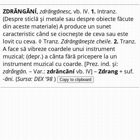
ZDRĂNGĂNÍ,
zdrăngănesc,
vb. IV.
1.
Intranz.
(Despre sticlă și metale sau despre obiecte făcute
din aceste materiale) A produce un sunet
caracteristic când se ciocnește de ceva sau este
lovit cu ceva. ◊ Tranz.
Zdrăngănește cheile.
2.
Tranz.
A face să vibreze coardele unui instrument
muzical; (depr.) a cânta fără pricepere la un
instrument muzical cu coarde. [Prez. ind. și:
zdrắngăn.
– Var.:
zdrăncăní
vb. IV] –
Zdrang
+ suf.
-ăni.
(
Sursa: DEX '98
)
Copy to clipboard