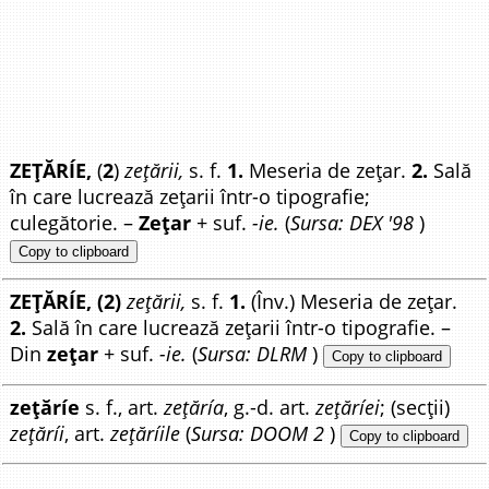
ZEȚĂRÍE,
(
2
)
zețării,
s. f.
1.
Meseria de zețar.
2.
Sală
în care lucrează zețarii într-o tipografie;
culegătorie. –
Zețar
+ suf.
-ie.
(
Sursa: DEX '98
)
Copy to clipboard
ZEȚĂRÍE, (2)
zețării,
s. f.
1.
(Înv.) Meseria de zețar.
2.
Sală în care lucrează zețarii într-o tipografie. –
Din
zețar
+ suf.
-ie.
(
Sursa: DLRM
)
Copy to clipboard
zețăríe
s. f., art.
zețăría
, g.-d. art.
zețăríei
; (secții)
zețăríi
, art.
zețăríile
(
Sursa: DOOM 2
)
Copy to clipboard