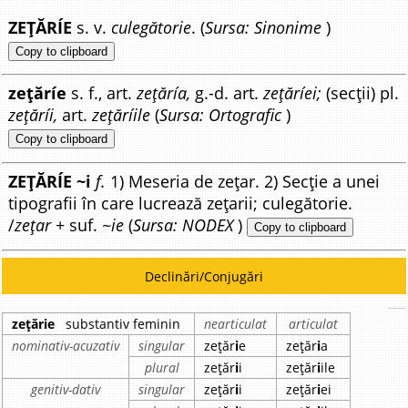
ZEȚĂRÍE
s. v.
culegătorie
. (
Sursa: Sinonime
)
Copy to clipboard
zețăríe
s. f., art.
zețăría,
g.-d. art.
zețăríei;
(secții) pl.
zețăríi,
art.
zețăríile
(
Sursa: Ortografic
)
Copy to clipboard
ZEȚĂRÍE ~i
f.
1) Meseria de zețar. 2) Secție a unei
tipografii în care lucrează zețarii; culegătorie.
/
zețar
+ suf.
~ie
(
Sursa: NODEX
)
Copy to clipboard
Declinări/Conjugări
zețărie
substantiv feminin
nearticulat
articulat
nominativ-acuzativ
singular
zețăr
i
e
zețăr
i
a
plural
zețăr
i
i
zețăr
i
ile
genitiv-dativ
singular
zețăr
i
i
zețăr
i
ei