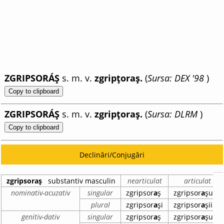
ZGRIPSORÁȘ
s. m. v.
zgripțoraș.
(
Sursa: DEX '98
)
Copy to clipboard
ZGRIPSORÁȘ
s. m. v.
zgripțoraș.
(
Sursa: DLRM
)
Copy to clipboard
Declinări/Conjugări
zgripsoraș
substantiv masculin
nearticulat
articulat
nominativ-acuzativ
singular
zgripsor
a
ș
zgripsor
a
șul
plural
zgripsor
a
și
zgripsor
a
șii
genitiv-dativ
singular
zgripsor
a
ș
zgripsor
a
șului