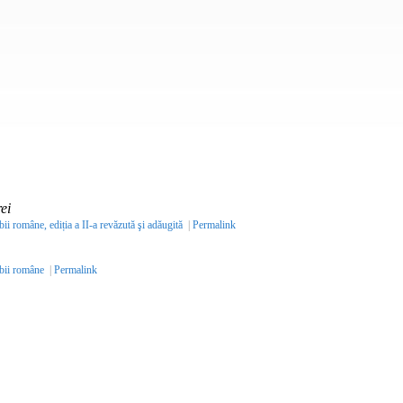
ei
bii române, ediția a II-a revăzută şi adăugită
|
Permalink
mbii române
|
Permalink