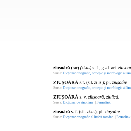
ziușoáră
(rar)
(zi-u-)
s. f., g.-d. art.
ziușoár
Sursa:
Dicționar ortografic, ortoepic și morfologic al lim
ZIUȘOÁRĂ
s.f. (sil.
zi-u-
); pl.
ziușoáre
Sursa:
Dicționar ortografic, ortoepic și morfologic al li
ZIUȘOÁRĂ
s. v.
zilișoară, ziulică.
Sursa:
Dicționar de sinonime
|
Permalink
ziușoáră
s. f. (sil.
zi-u-
); pl.
ziușoáre
Sursa:
Dicționar ortografic al limbii române
|
Permalink