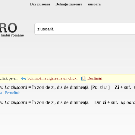
Dex ziușoară
Definiţie ziușoară
ziusoara
lick pe el.
Schimbă navigarea la un click.
Declinări
v.
La ziușoară
= în zori de zi, dis-de-dimineață. [
Pr.
:
zi-u-
] –
Zi
+
suf.
-
-a
|
Permalink
v.
La ziușoară
= în zori de zi, dis-de-dimineață. – Din
zi
+
suf.
-uș-oară