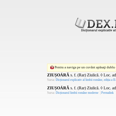
Pentru a naviga pe un cuvânt apăsaţi dublu c
ZIUȘOÁRĂ
s. f.
(Rar) Ziulică. ◊
Loc. ad
Sursa:
Dicționarul explicativ al limbii române, ediția a II
ZIUȘOÁRĂ
s. f.
(Rar) Ziulică. ◊
Loc. ad
Sursa:
Dicționarul limbii române moderne
|
Permalink