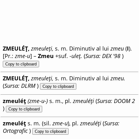
ZMEULÉȚ,
zmeuleți,
s. m. Diminutiv al lui
zmeu
(
I
).
[Pr.:
zme-u
] –
Zmeu
+suf.
-uleț.
(
Sursa: DEX '98
)
Copy to clipboard
ZMEULÉȚ,
zmeuleți,
s. m. Diminutiv al lui
zmeu.
(
Sursa: DLRM
)
Copy to clipboard
zmeuléț
(zme-u-)
s. m., pl.
zmeuléți
(
Sursa: DOOM 2
)
Copy to clipboard
zmeuléț
s. m. (sil.
zme-u
), pl.
zmeuléți
(
Sursa:
Ortografic
)
Copy to clipboard