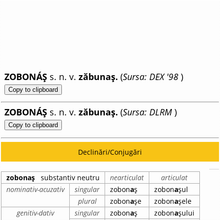
ZOBONÁȘ
s. n. v.
zăbunaș.
(
Sursa: DEX '98
)
Copy to clipboard
ZOBONÁȘ
s. n. v.
zăbunaș.
(
Sursa: DLRM
)
Copy to clipboard
Declinări/Conjugări
zobonaș
substantiv neutru
nearticulat
articulat
nominativ-acuzativ
singular
zobon
a
ș
zobon
a
șul
plural
zobon
a
șe
zobon
a
șele
genitiv-dativ
singular
zobon
a
ș
zobon
a
șului