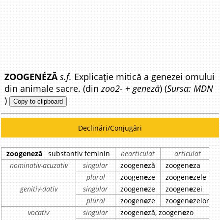
ZOOGENÉZĂ
s.f.
Explicație mitică a genezei omului
din animale sacre. (din
zoo2-
+
geneză
) (
Sursa: MDN
)
Copy to clipboard
Declinări/Conjugări
zoogeneză
substantiv feminin
nearticulat
articulat
nominativ-acuzativ
singular
zoogen
e
ză
zoogen
e
za
plural
zoogen
e
ze
zoogen
e
zele
genitiv-dativ
singular
zoogen
e
ze
zoogen
e
zei
plural
zoogen
e
ze
zoogen
e
zelor
vocativ
singular
zoogen
e
ză, zoogen
e
zo