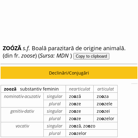
ZOÓZĂ
s.f.
Boală parazitară de origine animală.
(din fr.
zoose
) (
Sursa: MDN
)
Copy to clipboard
Declinări/Conjugări
zooză
substantiv feminin
nearticulat
articulat
nominativ-acuzativ
singular
zo
o
ză
zo
o
za
plural
zo
o
ze
zo
o
zele
genitiv-dativ
singular
zo
o
ze
zo
o
zei
plural
zo
o
ze
zo
o
zelor
vocativ
singular
zo
o
ză, zo
o
zo
plural
zo
o
zelor