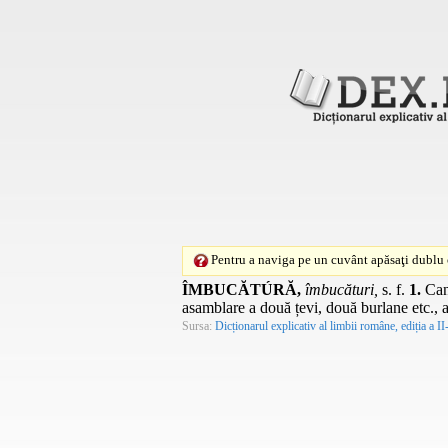
Pentru a naviga pe un cuvânt apăsaţi dublu c
ÎMBUCĂTÚRĂ,
îmbucături,
s. f.
1.
Cant
asamblare a două țevi, două burlane etc., a 
Sursa:
Dicționarul explicativ al limbii române, ediția a II