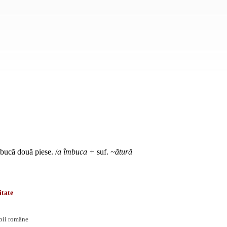
mbucă două piese. /
a îmbuca +
suf.
~ătură
itate
mbii române