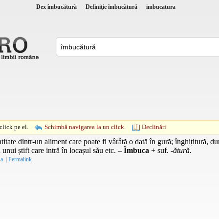
Dex îmbucătură
Definiţie îmbucătură
imbucatura
lick pe el.
Schimbă navigarea la un click.
Declinări
itate dintr-un aliment care poate fi vârâtă o dată în gură; înghițitură, d
unui știft care intră în locașul său etc. –
Îmbuca
+
suf.
-ătură.
-a
|
Permalink