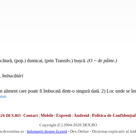
șcătură, (pop.) dumicat, (prin Transilv.) bușcă.
(O ~ de pâine.)
.
îmbucătúri
un aliment care poate fi îmbucată dintr-o singură dată. 2) Loc unde se î
link
026 DEX.RO
|
Contact
|
Mobile
|
Expresii
|
Android
|
Politica de Confidențial
Copyright (C) 2004-2026 DEX.RO
w.dexonline.ro -
Informații despre licență
- Dex Online - Dicționar explicativ al li