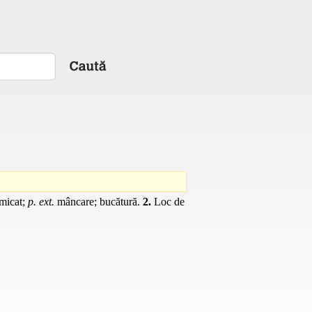
umicat;
p. ext.
mâncare; bucătură.
2.
Loc de