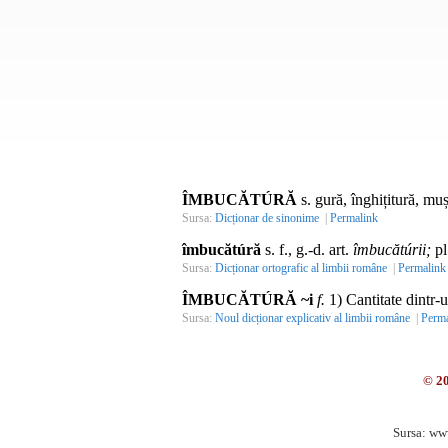
ÎMBUCĂTÚRĂ
s. gură, înghițitură, mu
Sursa:
Dicționar de sinonime
|
Permalink
îmbucătúră
s. f., g.-d. art.
îmbucătúrii;
pl
Sursa:
Dicționar ortografic al limbii române
|
Permalink
ÎMBUCĂTÚRĂ ~i
f.
1) Cantitate dintr-
Sursa:
Noul dicționar explicativ al limbii române
|
Perma
© 2
Sursa: ww