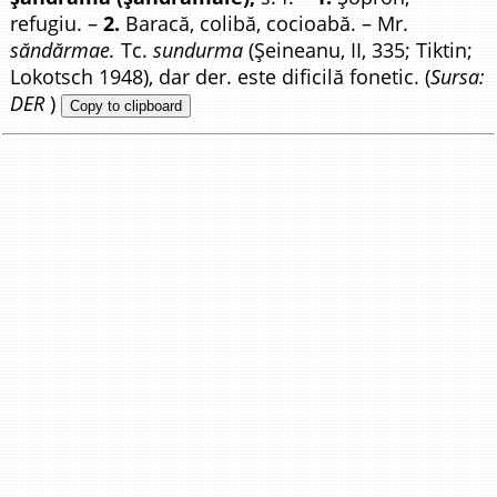
refugiu. –
2.
Baracă, colibă, cocioabă. – Mr.
săndărmae.
Tc.
sundurma
(Șeineanu, II, 335; Tiktin;
Lokotsch 1948), dar der. este dificilă fonetic. (
Sursa:
DER
)
Copy to clipboard