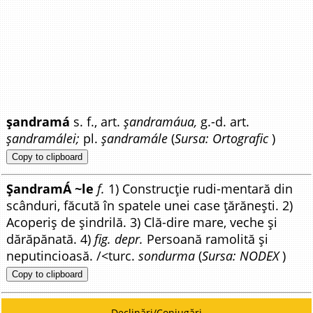
șandramá
s. f., art.
șandramáua,
g.-d. art.
șandramálei;
pl.
șandramále
(
Sursa: Ortografic
)
Copy to clipboard
ȘandramÁ ~le
f.
1) Construcție rudi-mentară din
scânduri, făcută în spatele unei case țărănești. 2)
Acoperiș de șindrilă. 3) Clă-dire mare, veche și
dărăpănată. 4)
fig. depr.
Persoană ramolită și
neputincioasă. /<turc.
sondurma
(
Sursa: NODEX
)
Copy to clipboard
Declinări/Conjugări