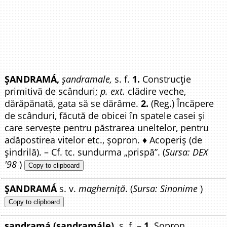
ȘANDRAMÁ,
șandramale,
s. f.
1.
Construcție
primitivă de scânduri;
p. ext.
clădire veche,
dărăpănată, gata să se dărâme.
2.
(Reg.) Încăpere
de scânduri, făcută de obicei în spatele casei și
care servește pentru păstrarea uneltelor, pentru
adăpostirea vitelor etc., șopron. ♦ Acoperiș (de
șindrilă). – Cf. tc. sundurma „prispă”. (
Sursa: DEX
'98
)
Copy to clipboard
ȘANDRAMÁ
s. v.
magherniță
. (
Sursa: Sinonime
)
Copy to clipboard
șandramá (șandramále),
s. f. –
1.
Șopron,