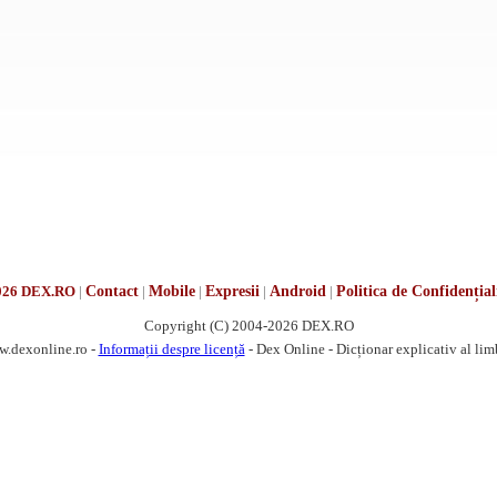
026 DEX.RO
|
Contact
|
Mobile
|
Expresii
|
Android
|
Politica de Confidențial
Copyright (C) 2004-2026 DEX.RO
w.dexonline.ro -
Informații despre licență
- Dex Online - Dicționar explicativ al li