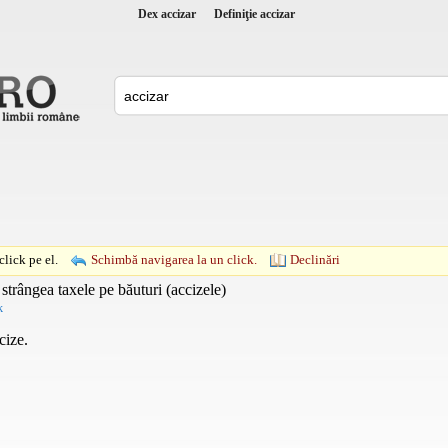
Dex accizar
Definiţie accizar
lick pe el.
Schimbă navigarea la un click.
Declinări
strângea taxele pe băuturi (accizele)
k
cize.