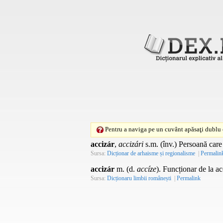
Pentru a naviga pe un cuvânt apăsaţi dublu c
accizár
,
accizári
s.m. (înv.) Persoană care 
Sursa:
Dicționar de arhaisme și regionalisme
|
Permalin
accizár
m. (d.
accíze
). Funcționar de la ac
Sursa:
Dicționaru limbii românești
|
Permalink