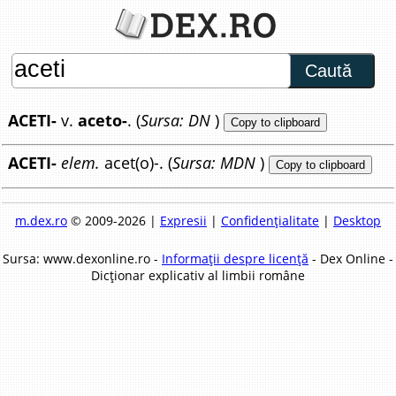
Caută
ACETI-
v.
aceto-
. (
Sursa: DN
)
Copy to clipboard
ACETI-
elem.
acet(o)-. (
Sursa: MDN
)
Copy to clipboard
m.dex.ro
© 2009-2026 |
Expresii
|
Confidențialitate
|
Desktop
Sursa: www.dexonline.ro -
Informații despre licență
- Dex Online -
Dicționar explicativ al limbii române