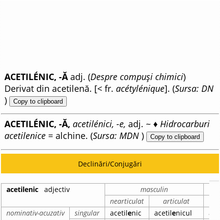
ACETILÉNIC, -Ă
adj. (
Despre compuși chimici
)
Derivat din acetilenă. [< fr.
acétylénique
]. (
Sursa: DN
)
Copy to clipboard
ACETILÉNIC, -Ă,
acetilénici, -e,
adj. ~ ♦
Hidrocarburi
acetilenice
= alchine. (
Sursa: MDN
)
Copy to clipboard
Declinări/Conjugări
acetilenic
adjectiv
masculin
nearticulat
articulat
nea
nominativ-acuzativ
singular
acetil
e
nic
acetil
e
nicul
ace