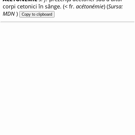
corpi cetonici în sânge. (< fr.
acétonémie
) (
Sursa:
MDN
)
Copy to clipboard