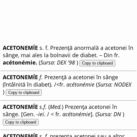
ACETONEMÍE
s. f. Prezență anormală a acetonei în
sânge, mai ales la bolnavii de diabet. – Din fr.
acétonémie.
(
Sursa: DEX '98
)
Copy to clipboard
ACETONEMÍE
f.
Prezență a acetonei în sânge
(întâlnită în diabet). /<fr.
acétonémie
(
Sursa: NODEX
)
Copy to clipboard
ACETONEMÍE
s.f.
(
Med.
) Prezența acetonei în
sânge. [Gen.
-iei
. / < fr.
acétonémie
]. (
Sursa: DN
)
Copy to clipboard
ACETONEMÍE
s. f.
prezența acetonei sau a altor