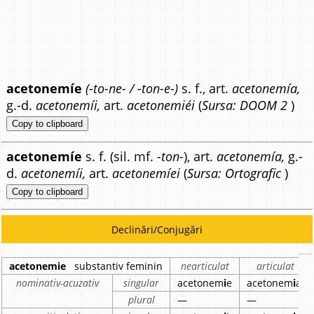
acetonemíe
(-to-ne- / -ton-e-)
s. f., art.
acetonemía,
g.-d.
acetonemíi,
art.
acetonemiéi
(
Sursa: DOOM 2
)
Copy to clipboard
acetonemíe
s. f. (sil. mf.
-ton-
), art.
acetonemía,
g.-
d.
acetonemíi,
art.
acetonemíei
(
Sursa: Ortografic
)
Copy to clipboard
Declinări/Conjugări
acetonemie
substantiv feminin
nearticulat
articulat
nominativ-acuzativ
singular
acetonem
i
e
acetonem
i
a
plural
—
—