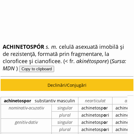
ACHINETOSPÓR
s. m.
celulă asexuată imobilă și
de rezistență, formată prin fragmentare, la
cloroficee și cianoficee. (< fr.
akinétospore
) (
Sursa:
MDN
)
Copy to clipboard
Declinări/Conjugări
achinetospor
substantiv masculin
nearticulat
artic
nominativ-acuzativ
singular
achinetosp
o
r
achineto
plural
achinetosp
o
ri
achineto
genitiv-dativ
singular
achinetosp
o
r
achineto
plural
achinetosp
o
ri
achineto