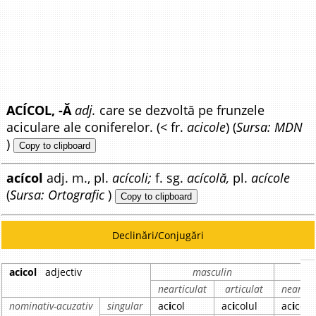
ACÍCOL, -Ă
adj.
care se dezvoltă pe frunzele
aciculare ale coniferelor. (< fr.
acicole
) (
Sursa: MDN
)
Copy to clipboard
acícol
adj. m., pl.
acícoli;
f. sg.
acícolă,
pl.
acícole
(
Sursa: Ortografic
)
Copy to clipboard
Declinări/Conjugări
acicol
adjectiv
masculin
nearticulat
articulat
neartic
nominativ-acuzativ
singular
ac
i
col
ac
i
colul
ac
i
colă