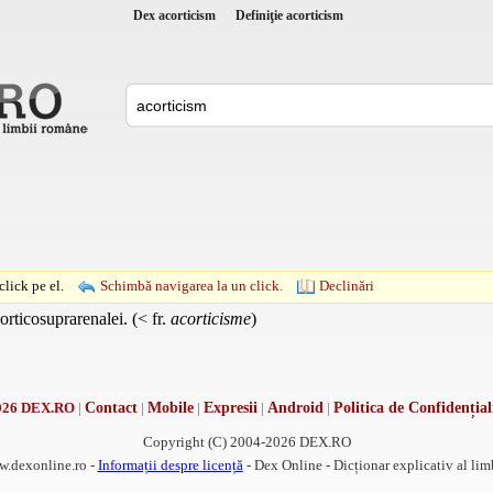
Dex acorticism
Definiţie acorticism
lick pe el.
Schimbă navigarea la un click.
Declinări
corticosuprarenalei. (< fr.
acorticisme
)
026 DEX.RO
|
Contact
|
Mobile
|
Expresii
|
Android
|
Politica de Confidențial
Copyright (C) 2004-2026 DEX.RO
w.dexonline.ro -
Informații despre licență
- Dex Online - Dicționar explicativ al li