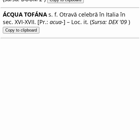
ÁCQUA TOFÁNA
s. f. Otravă celebră în Italia în
sec. XVI-XVII. [Pr.:
acua-
] – Loc. it. (
Sursa: DEX '09
)
Copy to clipboard