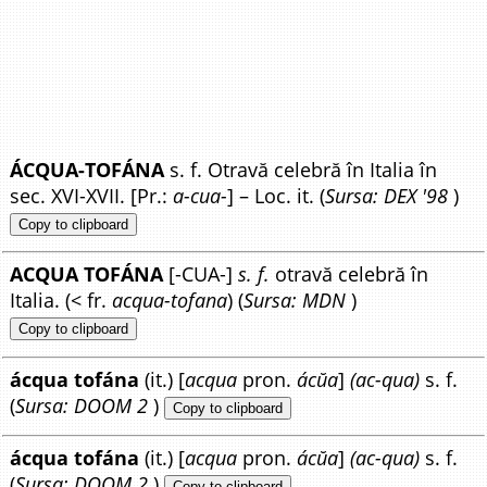
ÁCQUA-TOFÁNA
s. f. Otravă celebră în Italia în
sec. XVI-XVII. [Pr.:
a-cua-
] – Loc. it. (
Sursa: DEX '98
)
Copy to clipboard
ACQUA TOFÁNA
[-CUA-]
s. f.
otravă celebră în
Italia. (< fr.
acqua-tofana
) (
Sursa: MDN
)
Copy to clipboard
ácqua tofána
(it.) [
acqua
pron.
ácŭa
]
(ac-qua)
s. f.
(
Sursa: DOOM 2
)
Copy to clipboard
ácqua tofána
(it.) [
acqua
pron.
ácŭa
]
(ac-qua)
s. f.
(
Sursa: DOOM 2
)
Copy to clipboard