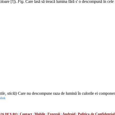
loare [!]).
Fig.
Care lasă să treacă lumina fără s' o descompună în cele
ile, sticlă)
Care nu descompune raza de lumină în culorile ei componente;
link
026 DEX.RO
|
Contact
|
Mobile
|
Expresii
|
Android
|
Politica de Confidențial