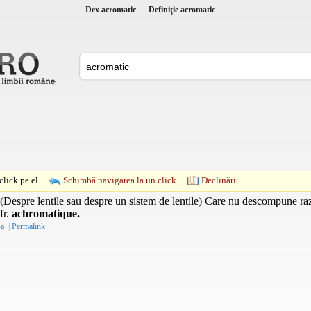
Dex acromatic
Definiţie acromatic
lick pe el.
Schimbă navigarea la un click.
Declinări
(Despre lentile sau despre un sistem de lentile) Care nu descompune ra
fr.
achromatique.
-a
|
Permalink