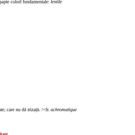
 șapte colorĭ fundamentale:
lentile
 care nu dă irizații. /<fr.
achromatique
itate