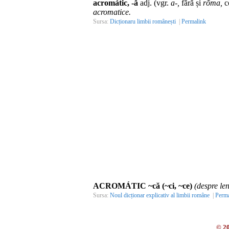
acromátic, -ă
adj. (vgr.
a-,
fără și
rõma,
co
acromatice.
Sursa:
Dicționaru limbii românești
|
Permalink
ACROMÁTIC ~că (~ci, ~ce)
(despre lent
Sursa:
Noul dicționar explicativ al limbii române
|
Perma
© 2