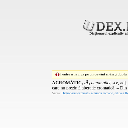
Pentru a naviga pe un cuvânt apăsaţi dublu c
ACROMÁTIC, -Ă,
acromatici, -ce,
adj.
care nu prezintă aberație cromatică. – Din
Sursa:
Dicționarul explicativ al limbii române, ediția a II