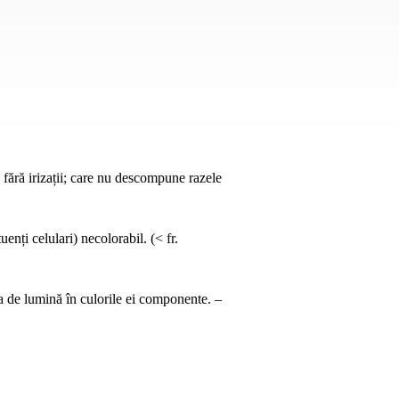
 fără irizații; care nu descompune razele
enți celulari) necolorabil. (< fr.
a de lumină în culorile ei componente. –