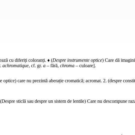
ză cu diferiți coloranți. ♦ (
Despre instrumente optice
) Care dă imagini
r.
achromatique
, cf. gr.
a
– fără,
chroma
– culoare].
 optice) care nu prezintă aberație cromatică; acromat. 2. (despre constitu
(Despre sticlă sau despre un sistem de lentile) Care nu descompune raz