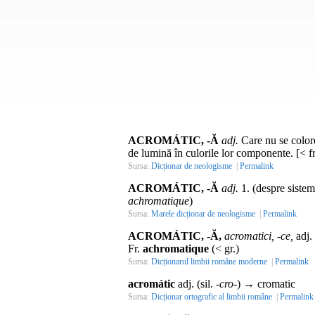
ACROMÁTIC, -Ă
adj.
Care nu se colorea
de lumină în culorile lor componente. [< f
Sursa:
Dicționar de neologisme
|
Permalink
ACROMÁTIC, -Ă
adj.
1. (despre sisteme
achromatique
)
Sursa:
Marele dicționar de neologisme
|
Permalink
ACROMÁTIC, -Ă,
acromatici, -ce,
adj.
Fr.
achromatique
(<
gr.
)
Sursa:
Dicționarul limbii române moderne
|
Permalink
acromátic
adj. (sil.
-cro-
) → cromatic
Sursa:
Dicționar ortografic al limbii române
|
Permalink