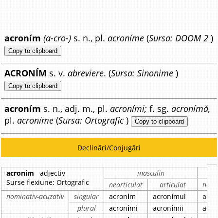
acroním
(a-cro-)
s. n., pl.
acroníme
(
Sursa: DOOM 2
)
Copy to clipboard
ACRONÍM
s. v.
abreviere
. (
Sursa: Sinonime
)
Copy to clipboard
acroním
s. n., adj. m., pl.
acroními;
f. sg.
acronímă,
pl.
acroníme
(
Sursa: Ortografic
)
Copy to clipboard
Declinări/Conjugări
acronim
adjectiv
masculin
Surse flexiune: Ortografic
nearticulat
articulat
neart
nominativ-acuzativ
singular
acron
i
m
acron
i
mul
acro
plural
acron
i
mi
acron
i
mii
acro