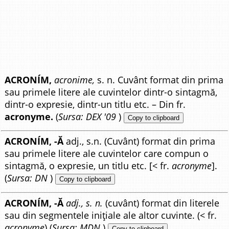
ACRONÍM,
acronime,
s. n. Cuvânt format din prima
sau primele litere ale cuvintelor dintr-o sintagmă,
dintr-o expresie, dintr-un titlu etc. – Din fr.
acronyme.
(
Sursa: DEX '09
)
Copy to clipboard
ACRONÍM, -Ă
adj., s.n. (Cuvânt) format din prima
sau primele litere ale cuvintelor care compun o
sintagmă, o expresie, un titlu etc. [< fr.
acronyme
].
(
Sursa: DN
)
Copy to clipboard
ACRONÍM, -Ă
adj., s. n.
(cuvânt) format din literele
sau din segmentele inițiale ale altor cuvinte. (< fr.
acronyme
) (
Sursa: MDN
)
Copy to clipboard