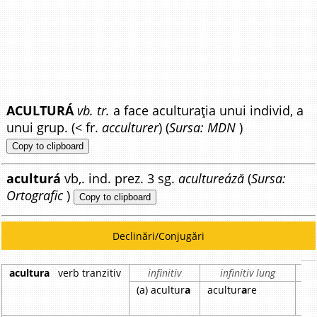
ACULTURÁ
vb. tr.
a face aculturația unui individ, a
unui grup. (< fr.
acculturer
) (
Sursa: MDN
)
Copy to clipboard
aculturá
vb,. ind. prez. 3 sg.
acultureáză
(
Sursa:
Ortografic
)
Copy to clipboard
Declinări/Conjugări
acultura
verb tranzitiv
infinitiv
infinitiv lung
pa
(a) acultur
a
acultur
a
re
ac