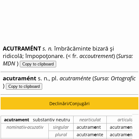
ACUTRAMÉNT
s. n.
îmbrăcăminte bizară și
ridicolă; împopoțonare. (< fr.
accoutrement
) (
Sursa:
MDN
)
Copy to clipboard
acutramént
s. n., pl.
acutraménte
(
Sursa: Ortografic
)
Copy to clipboard
Declinări/Conjugări
acutrament
substantiv neutru
nearticulat
articulat
nominativ-acuzativ
singular
acutram
e
nt
acutram
e
ntul
plural
acutram
e
nte
acutram
e
ntel