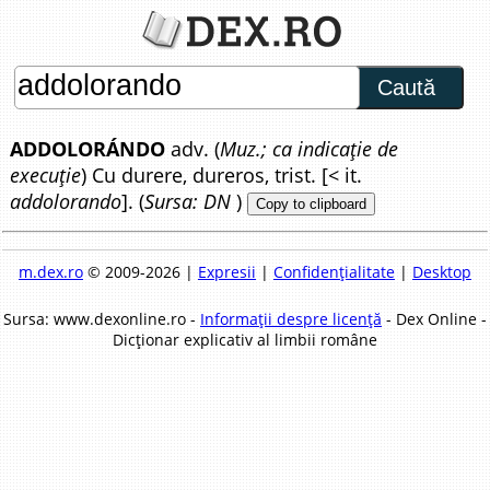
Caută
ADDOLORÁNDO
adv. (
Muz.; ca indicație de
execuție
) Cu durere, dureros, trist. [< it.
addolorando
]. (
Sursa: DN
)
Copy to clipboard
m.dex.ro
© 2009-2026 |
Expresii
|
Confidențialitate
|
Desktop
Sursa: www.dexonline.ro -
Informații despre licență
- Dex Online -
Dicționar explicativ al limbii române