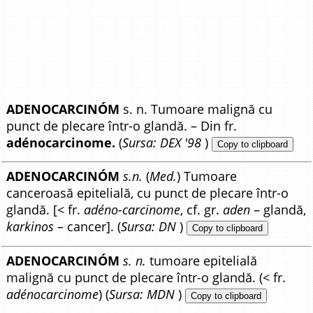
ADENOCARCINÓM
s. n. Tumoare malignă cu
punct de plecare într-o glandă. – Din fr.
adénocarcinome.
(
Sursa: DEX '98
)
Copy to clipboard
ADENOCARCINÓM
s.n.
(
Med.
) Tumoare
canceroasă epitelială, cu punct de plecare într-o
glandă. [< fr.
adéno-carcinome
, cf. gr.
aden
– glandă,
karkinos
– cancer]. (
Sursa: DN
)
Copy to clipboard
ADENOCARCINÓM
s. n.
tumoare epitelială
malignă cu punct de plecare într-o glandă. (< fr.
adénocarcinome
) (
Sursa: MDN
)
Copy to clipboard