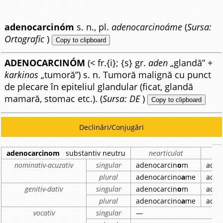
adenocarcinóm
s. n., pl.
adenocarcinoáme
(
Sursa:
Ortografic
)
Copy to clipboard
ADENOCARCINÓM
(< fr.{i}; {s} gr.
aden
„glandă” +
karkinos
„tumoră”) s. n. Tumoră malignă cu punct
de plecare în epiteliul glandular (ficat, glandă
mamară, stomac etc.). (
Sursa: DE
)
Copy to clipboard
Declinări/Conjugări
adenocarcinom
substantiv neutru
nearticulat
nominativ-acuzativ
singular
adenocarcin
o
m
aden
plural
adenocarcino
a
me
aden
genitiv-dativ
singular
adenocarcin
o
m
aden
plural
adenocarcino
a
me
aden
vocativ
singular
—