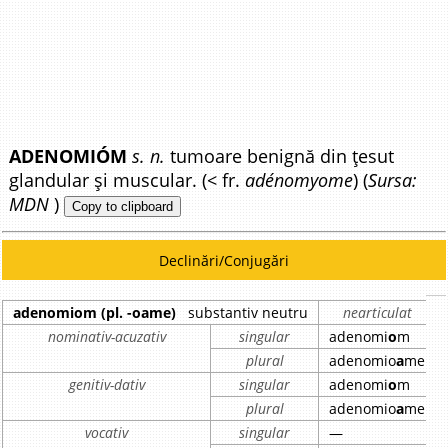
ADENOMIÓM
s. n.
tumoare benignă din țesut
glandular și muscular. (< fr.
adénomyome
) (
Sursa:
MDN
)
Copy to clipboard
Declinări/Conjugări
adenomiom (pl. -oame)
substantiv neutru
nearticulat
nominativ-acuzativ
singular
adenomi
o
m
plural
adenomio
a
me
genitiv-dativ
singular
adenomi
o
m
plural
adenomio
a
me
vocativ
singular
—