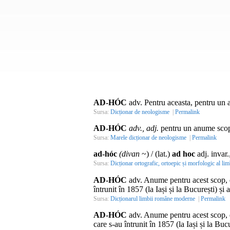
AD-HÓC
adv. Pentru aceasta, pentru un 
Sursa:
Dicționar de neologisme
|
Permalink
AD-HÓC
adv., adj.
pentru un anume scop
Sursa:
Marele dicționar de neologisme
|
Permalink
ad-hóc
(divan
~) / (lat.)
ad hoc
adj. invar.
Sursa:
Dicționar ortografic, ortoepic și morfologic al lim
AD-HÓC
adv.
Anume pentru acest scop, d
întrunit în 1857 (la Iași și la București) și
Sursa:
Dicționarul limbii române moderne
|
Permalink
AD-HÓC
adv.
Anume pentru acest scop, d
care s-au întrunit în 1857 (la Iași și la Bu