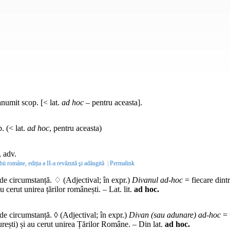
anumit scop. [< lat.
ad hoc
– pentru aceasta].
. (< lat.
ad hoc
, pentru aceasta)
, adv.
bii române, ediția a II-a revăzută şi adăugită
|
Permalink
e circumstanță. ♢ (Adjectival; în
expr.
)
Divanul ad-hoc
= fiecare dint
 au cerut unirea țărilor românești. –
Lat. lit.
ad hoc.
e circumstanță. ◊ (Adjectival; în
expr.
)
Divan (sau adunare) ad-hoc
= 
curești) și au cerut unirea Țărilor Române. –
Din lat.
ad hoc.