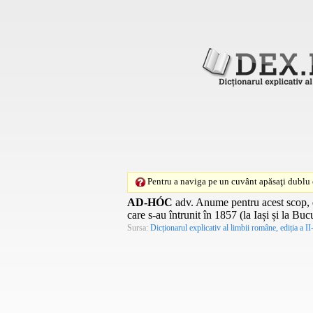
Pentru a naviga pe un cuvânt apăsaţi dublu c
AD-HÓC
adv.
Anume pentru acest scop, d
care s-au întrunit în 1857 (la Iași și la Buc
Sursa:
Dicționarul explicativ al limbii române, ediția a II