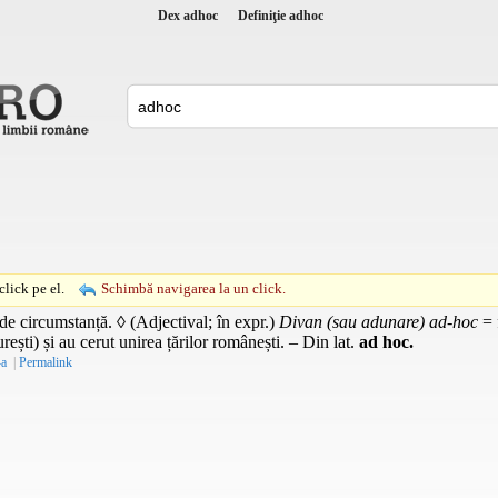
Dex adhoc
Definiţie adhoc
lick pe el.
Schimbă navigarea la un click.
e circumstanță. ◊ (Adjectival; în
expr.
)
Divan (sau adunare) ad-hoc
= 
urești) și au cerut unirea țărilor românești. – Din
lat.
ad hoc.
-a
|
Permalink