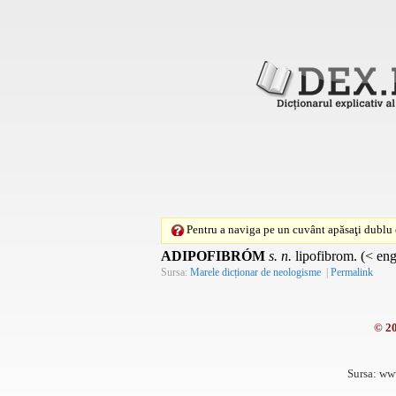
Pentru a naviga pe un cuvânt apăsaţi dublu c
ADIPOFIBRÓM
s. n.
lipofibrom. (< eng
Sursa:
Marele dicționar de neologisme
|
Permalink
© 2
Sursa: ww