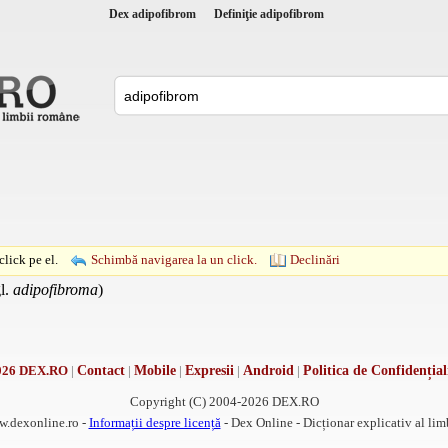
Dex adipofibrom
Definiţie adipofibrom
lick pe el.
Schimbă navigarea la un click.
Declinări
l.
adipofibroma
)
026 DEX.RO
|
Contact
|
Mobile
|
Expresii
|
Android
|
Politica de Confidențial
Copyright (C) 2004-2026 DEX.RO
w.dexonline.ro -
Informații despre licență
- Dex Online - Dicționar explicativ al li