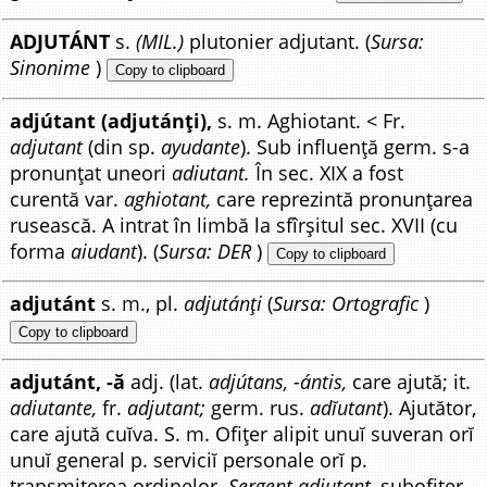
ADJUTÁNT
s.
(MIL.)
plutonier adjutant. (
Sursa:
Sinonime
)
Copy to clipboard
adjútant (adjutánți),
s. m. Aghiotant. < Fr.
adjutant
(din sp.
ayudante
). Sub influență germ. s-a
pronunțat uneori
adiutant.
În sec. XIX a fost
curentă var.
aghiotant,
care reprezintă pronunțarea
rusească. A intrat în limbă la sfîrșitul sec. XVII (cu
forma
aiudant
). (
Sursa: DER
)
Copy to clipboard
adjutánt
s. m., pl.
adjutánți
(
Sursa: Ortografic
)
Copy to clipboard
adjutánt, -ă
adj. (lat.
adjútans, -ántis,
care ajută; it.
adiutante,
fr.
adjutant;
germ. rus.
adĭutant
). Ajutător,
care ajută cuĭva. S. m. Ofițer alipit unuĭ suveran orĭ
unuĭ general p. serviciĭ personale orĭ p.
transmiterea ordinelor.
Sergent adjutant,
subofițer