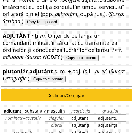
însărcinat cu poliția corpuluĭ în timpu serviciuluĭ
orĭ afară din el (pop.
aghiotánt,
după rus.). (
Sursa:
Scriban
)
Copy to clipboard
ADJUTÁNT ~ți
m.
Ofițer de pe lângă un
comandant militar, însărcinat cu transmiterea
ordinelor și conducerea lucrărilor de birou. /<fr.
adjudant
(
Sursa: NODEX
)
Copy to clipboard
plutoniér adjutánt
s. m. + adj. (sil.
-ni-er
) (
Sursa:
Ortografic
)
Copy to clipboard
Declinări/Conjugări
adjutant
substantiv masculin
nearticulat
articulat
nominativ-acuzativ
singular
adjut
a
nt
adjut
a
ntul
plural
adjut
a
nți
adjut
a
nții
genitiv-dativ
singular
adjut
a
nt
adjut
a
ntului