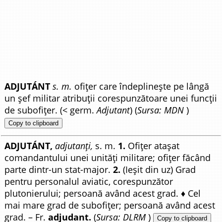
ADJUTÁNT
s. m.
ofițer care îndeplinește pe lângă
un șef militar atribuții corespunzătoare unei funcții
de subofițer. (< germ.
Adjutant
) (
Sursa: MDN
)
Copy to clipboard
ADJUTÁNT,
adjutanți,
s. m.
1.
Ofițer atașat
comandantului unei unități militare; ofițer făcând
parte dintr-un stat-major.
2.
(Ieșit din uz) Grad
pentru personalul aviatic, corespunzător
plutonierului; persoană având acest grad. ♦ Cel
mai mare grad de subofițer; persoană având acest
grad. – Fr.
adjudant.
(
Sursa: DLRM
)
Copy to clipboard