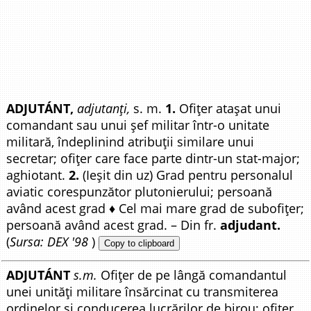
ADJUTÁNT,
adjutanți,
s. m.
1.
Ofițer atașat unui
comandant sau unui șef militar într-o unitate
militară, îndeplinind atribuții similare unui
secretar; ofițer care face parte dintr-un stat-major;
aghiotant.
2.
(Ieșit din uz) Grad pentru personalul
aviatic corespunzător plutonierului; persoană
având acest grad ♦ Cel mai mare grad de subofițer;
persoană având acest grad. – Din fr.
adjudant.
(
Sursa: DEX '98
)
Copy to clipboard
ADJUTÁNT
s.m.
Ofițer de pe lângă comandantul
unei unități militare însărcinat cu transmiterea
ordinelor și conducerea lucrărilor de birou; ofițer