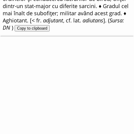
dintr-un stat-major cu diferite sarcini. ♦ Gradul cel
mai înalt de subofițer; militar având acest grad. ♦
Aghiotant. [< fr.
adjutant
, cf. lat.
adiutans
]. (
Sursa:
DN
)
Copy to clipboard