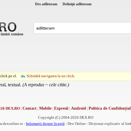
Dex adlitteram
Definiţie adlitteram
lick pe el.
Schimbă navigarea la un click.
eral, textual.
(A reprodus ~ cele citite.)
026 DEX.RO
|
Contact
|
Mobile
|
Expresii
|
Android
|
Politica de Confidențial
Copyright (C) 2004-2026 DEX.RO
w.dexonline.ro -
Informații despre licență
- Dex Online - Dicționar explicativ al li