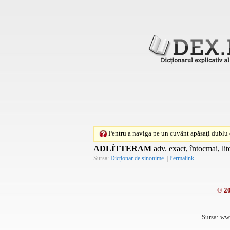
Pentru a naviga pe un cuvânt apăsaţi dublu c
ADLÍTTERAM
adv. exact, întocmai, lit
Sursa:
Dicționar de sinonime
|
Permalink
© 2
Sursa: ww