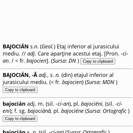
BAJOCIÁN
s.n.
(
Geol.
) Etaj inferior al jurasicului
mediu. //
adj.
Care aparține acestui etaj. [Pron.
-ci-
an
. / < fr.
bajocien
]. (
Sursa: DN
)
Copy to clipboard
BAJOCIÁN, -Ă
adj., s. n.
(din) etajul inferior al
jurasicului mediu. (< fr.
bajocien
) (
Sursa: MDN
)
Copy to clipboard
bajocián
adj. m. (sil.
-ci-an
), pl.
bajociéni,
(sil.
-ci-
eni
); f. sg.
bajociánă,
pl.
bajociéne
(
Sursa: Ortografic
)
Copy to clipboard
bajocián
s. n. (sil.
-ci-an
) (
Sursa: Ortografic
)