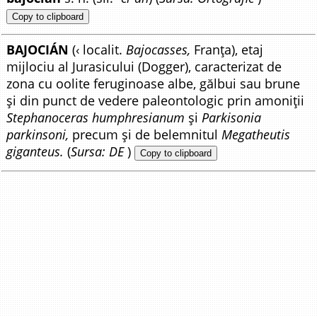
Copy to clipboard
BAJOCIÁN
(‹ localit.
Bajocasses,
Franța), etaj
mijlociu al Jurasicului (Dogger), caracterizat de
zona cu oolite feruginoase albe, gălbui sau brune
și din punct de vedere paleontologic prin amoniții
Stephanoceras humphresianum
și
Parkisonia
parkinsoni,
precum și de belemnitul
Megatheutis
giganteus.
(
Sursa: DE
)
Copy to clipboard