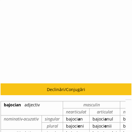
Declinări/Conjugări
bajocian
adjectiv
masculin
nearticulat
articulat
near
nominativ-acuzativ
singular
bajoci
a
n
bajoci
a
nul
bajo
plural
bajoci
e
ni
bajoci
e
nii
bajo