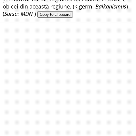
obicei din această regiune. (< germ.
Balkanismus
)
(
Sursa: MDN
)
Copy to clipboard