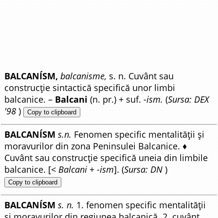
BALCANÍSM,
balcanisme,
s. n. Cuvânt sau
construcție sintactică specifică unor limbi
balcanice. –
Balcani
(n. pr.) + suf.
-ism.
(
Sursa: DEX
'98
)
Copy to clipboard
BALCANÍSM
s.n.
Fenomen specific mentalității și
moravurilor din zona Peninsulei Balcanice. ♦
Cuvânt sau construcție specifică uneia din limbile
balcanice. [<
Balcani
+
-ism
]. (
Sursa: DN
)
Copy to clipboard
BALCANÍSM
s. n.
1. fenomen specific mentalității
și moravurilor din regiunea balcanică. 2. cuvânt,