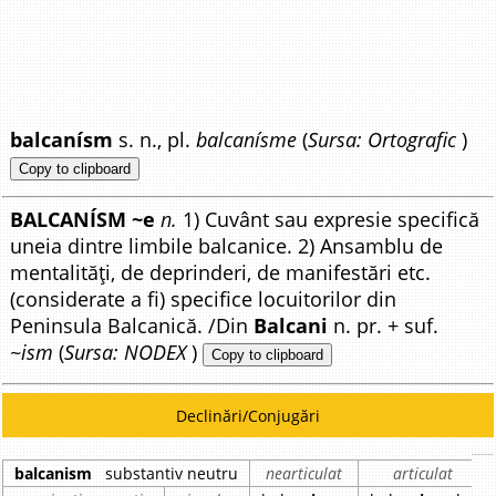
balcanísm
s. n., pl.
balcanísme
(
Sursa: Ortografic
)
Copy to clipboard
BALCANÍSM ~e
n.
1) Cuvânt sau expresie specifică
uneia dintre limbile balcanice. 2) Ansamblu de
mentalități, de deprinderi, de manifestări etc.
(considerate a fi) specifice locuitorilor din
Peninsula Balcanică. /Din
Balcani
n. pr. + suf.
~ism
(
Sursa: NODEX
)
Copy to clipboard
Declinări/Conjugări
balcanism
substantiv neutru
nearticulat
articulat