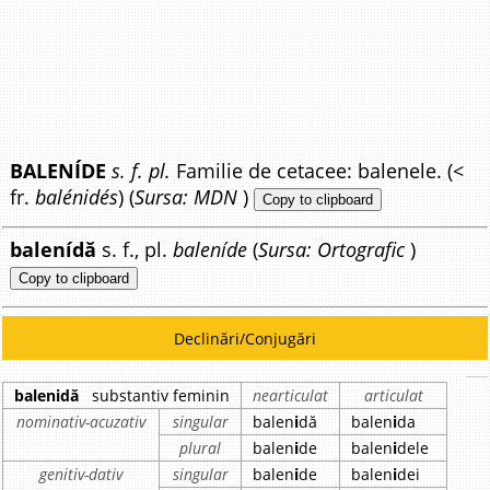
BALENÍDE
s. f. pl.
Familie de cetacee: balenele. (<
fr.
balénidés
) (
Sursa: MDN
)
Copy to clipboard
balenídă
s. f., pl.
baleníde
(
Sursa: Ortografic
)
Copy to clipboard
Declinări/Conjugări
balenidă
substantiv feminin
nearticulat
articulat
nominativ-acuzativ
singular
balen
i
dă
balen
i
da
plural
balen
i
de
balen
i
dele
genitiv-dativ
singular
balen
i
de
balen
i
dei