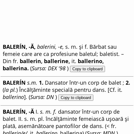
BALERÍN, -Ă,
balerini, -e,
s. m. și f. Bărbat sau
femeie care are ca profesiune baletul; baletist. –
Din fr.
ballerin, ballerine,
it.
ballerino,
ballerina.
(
Sursa: DEX '98
)
Copy to clipboard
BALERÍN
s.m.
1.
Dansator într-un corp de balet ;
2.
(
la pl.
) Încălțăminte specială pentru dans. [Cf. it.
ballerino
]. (
Sursa: DN
)
Copy to clipboard
BALERÍN, -Ă
I.
s. m. f.
dansator într-un corp de
balet. II. s. m. pl. încălțăminte femeiască ușoară și
plată, asemănătoare pantofilor de dans. (< fr.
ballerin/e/
, it.
ballerino
, ballerina) (
Sursa: MDN
)