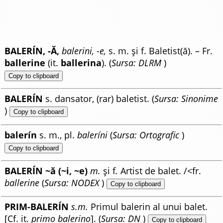
BALERÍN, -Ă,
balerini, -e,
s. m. și f. Baletist(ă). – Fr.
ballerine
(it.
ballerina
). (
Sursa: DLRM
)
Copy to clipboard
BALERÍN
s. dansator, (rar) baletist. (
Sursa: Sinonime
)
Copy to clipboard
balerín
s. m., pl.
baleríni
(
Sursa: Ortografic
)
Copy to clipboard
BALERÍN ~ă (~i, ~e)
m.
și f
.
Artist de balet. /<fr.
ballerine
(
Sursa: NODEX
)
Copy to clipboard
PRIM-BALERÍN
s.m.
Primul balerin al unui balet.
[Cf. it.
primo balerino
]. (
Sursa: DN
)
Copy to clipboard