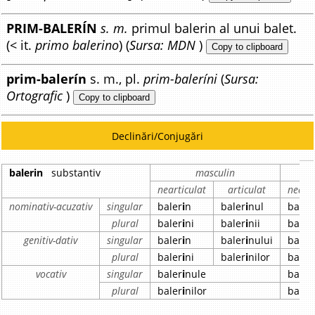
PRIM-BALERÍN
s. m.
primul balerin al unui balet.
(< it.
primo balerino
) (
Sursa: MDN
)
Copy to clipboard
prim-balerín
s. m., pl.
prim-baleríni
(
Sursa:
Ortografic
)
Copy to clipboard
Declinări/Conjugări
balerin
substantiv
masculin
nearticulat
articulat
nearti
nominativ-acuzativ
singular
baler
i
n
baler
i
nul
baler
plural
baler
i
ni
baler
i
nii
baler
genitiv-dativ
singular
baler
i
n
baler
i
nului
baler
plural
baler
i
ni
baler
i
nilor
baler
vocativ
singular
baler
i
nule
baler
plural
baler
i
nilor
baler