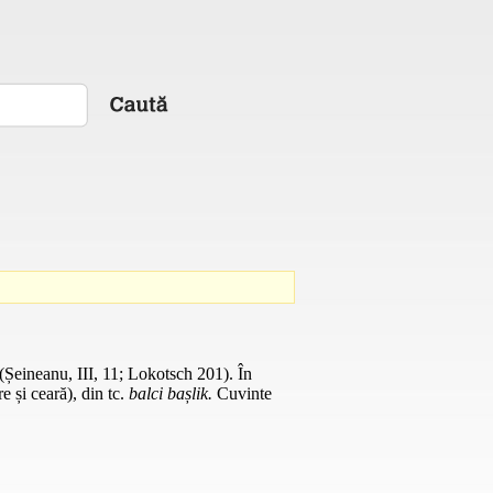
(Șeineanu, III, 11; Lokotsch 201). În
re și ceară), din
tc.
balci bașlik.
Cuvinte