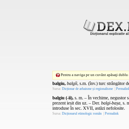
Pentru a naviga pe un cuvânt apăsaţi dublu c
balgíu,
balgíi
, s.m. (înv.) turc strângător
Sursa:
Dicționar de arhaisme și regionalisme
|
Permalin
balgíu (-ii),
s. m.
– În vechime, negustor s
prezent ieșit din uz. –
Der.
balgi-bașa,
s. 
introduse în
sec.
XVII, astăzi nefolosite.
Sursa:
Dicționarul etimologic român
|
Permalink