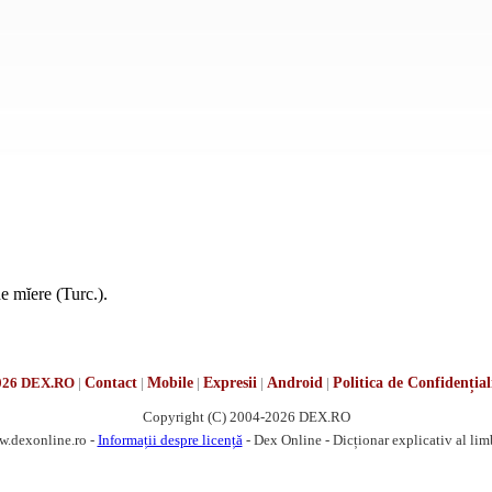
 mĭere (Turc.).
026 DEX.RO
|
Contact
|
Mobile
|
Expresii
|
Android
|
Politica de Confidențial
Copyright (C) 2004-2026 DEX.RO
w.dexonline.ro -
Informații despre licență
- Dex Online - Dicționar explicativ al li