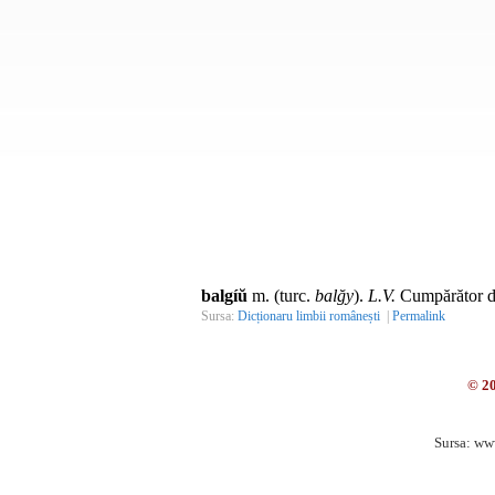
balgíŭ
m. (turc.
balğy
).
L.V.
Cumpărător de
Sursa:
Dicționaru limbii românești
|
Permalink
© 2
Sursa: ww