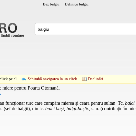
Dex balgiu
Definiţie balgiu
lick pe el.
Schimbă navigarea la un click.
Declinări
 de miere pentru Poarta Otomană.
k
au funcționar turc care cumpăra mierea și ceara pentru sultan.
Tc.
balci
m.
(șef de balgii), din
tc.
balci bași; balgi-bașlic,
s. n.
(contribuție în mie