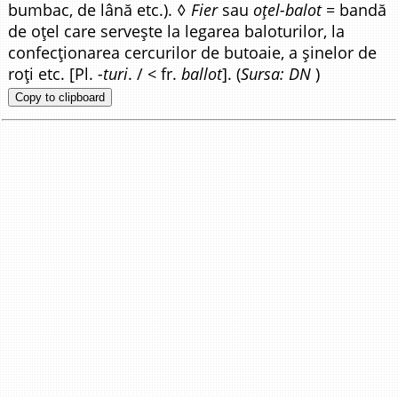
bumbac, de lână etc.). ◊
Fier
sau
oțel-balot
= bandă
de oțel care servește la legarea baloturilor, la
confecționarea cercurilor de butoaie, a șinelor de
roți etc. [Pl.
-turi
. / < fr.
ballot
]. (
Sursa: DN
)
Copy to clipboard