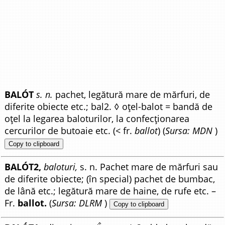
BALÓT
s. n.
pachet, legătură mare de mărfuri, de
diferite obiecte etc.; bal2. ◊ oțel-balot = bandă de
oțel la legarea baloturilor, la confecționarea
cercurilor de butoaie etc. (< fr.
ballot
) (
Sursa: MDN
)
Copy to clipboard
BALÓT2,
baloturi,
s. n. Pachet mare de mărfuri sau
de diferite obiecte; (în special) pachet de bumbac,
de lână etc.; legătură mare de haine, de rufe etc. –
Fr.
ballot.
(
Sursa: DLRM
)
Copy to clipboard