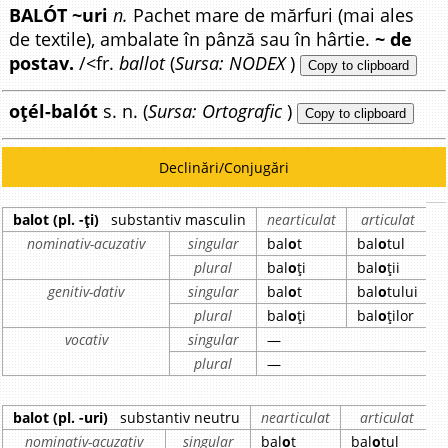
BALÓT ~uri
n.
Pachet mare de mărfuri (mai ales
de textile), ambalate în pânză sau în hârtie.
~ de
postav.
/<fr.
ballot
(
Sursa: NODEX
)
Copy to clipboard
oțél-balót
s. n. (
Sursa: Ortografic
)
Copy to clipboard
Declinări/Conjugări
balot (pl. -ți)
substantiv masculin
nearticulat
articulat
nominativ-acuzativ
singular
bal
o
t
bal
o
tul
plural
bal
o
ți
bal
o
ții
genitiv-dativ
singular
bal
o
t
bal
o
tului
plural
bal
o
ți
bal
o
ților
vocativ
singular
—
plural
—
balot (pl. -uri)
substantiv neutru
nearticulat
articulat
nominativ-acuzativ
singular
bal
o
t
bal
o
tul