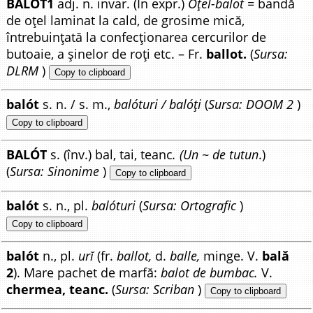
BALÓT1
adj. n. invar. (În expr.)
Oțel-balot =
bandă
de oțel laminat la cald, de grosime mică,
întrebuințată la confecționarea cercurilor de
butoaie, a șinelor de roți etc. – Fr.
ballot.
(
Sursa:
DLRM
)
Copy to clipboard
balót
s. n. / s. m.,
balóturi / balóți
(
Sursa: DOOM 2
)
Copy to clipboard
BALÓT
s. (înv.) bal, tai, teanc
. (Un ~ de tutun
.)
(
Sursa: Sinonime
)
Copy to clipboard
balót
s. n., pl.
balóturi
(
Sursa: Ortografic
)
Copy to clipboard
balót
n., pl.
urĭ
(fr.
ballot,
d.
balle,
minge. V.
bală
2
). Mare pachet de marfă:
balot de bumbac.
V.
chermea, teanc.
(
Sursa: Scriban
)
Copy to clipboard