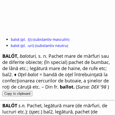
balot (pl. -ți) (substantiv masculin)
balot (pl. -uri) (substantiv neutru)
BALÓT,
baloturi,
s. n. Pachet mare de mărfuri sau
de diferite obiecte; (în special) pachet de bumbac,
de lână etc.; legătură mare de haine, de rufe etc;
bal2. ♦
Oțel-balot =
bandă de oțel întrebuințată la
confecționarea cercurilor de butoaie, a șinelor de
roți de căruță etc. – Din fr.
ballot.
(
Sursa: DEX '98
)
Copy to clipboard
BALÓT
s.n.
Pachet, legătură mare (de mărfuri, de
lucruri etc.); (
spec.
) bal2, legătură, pachet (de