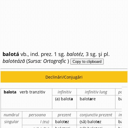
balotá
vb., ind. prez. 1 sg.
balotéz,
3 sg. și pl.
baloteáză
(
Sursa: Ortografic
)
Copy to clipboard
Declinări/Conjugări
balota
verb tranzitiv
infinitiv
infinitiv lung
parti
(a) balot
a
balot
a
re
balo
numărul
persoana
prezent
conjunctiv prezent
impe
singular
I (eu)
balot
e
z
(să) balot
e
z
balo