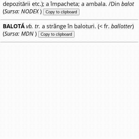
depozitării etc.); a împacheta; a ambala. /Din
balot
(
Sursa: NODEX
)
Copy to clipboard
BALOTÁ
vb. tr.
a strânge în baloturi. (< fr.
ballotter
)
(
Sursa: MDN
)
Copy to clipboard