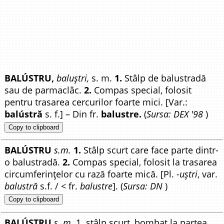
BALÚSTRU,
baluștri,
s. m.
1.
Stâlp de balustradă
sau de parmaclâc.
2.
Compas special, folosit
pentru trasarea cercurilor foarte mici. [Var.:
balústră
s. f.] – Din fr.
balustre.
(
Sursa: DEX '98
)
Copy to clipboard
BALÚSTRU
s.m.
1.
Stâlp scurt care face parte dintr-
o balustradă.
2.
Compas special, folosit la trasarea
circumferințelor cu rază foarte mică. [Pl.
-uștri
, var.
balustră
s.f. / < fr.
balustre
]. (
Sursa: DN
)
Copy to clipboard
BALÚSTRU
s. m.
1. stâlp scurt, bombat la partea