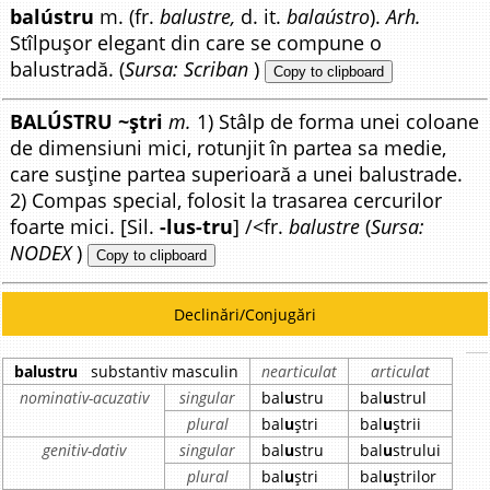
balústru
m. (fr.
balustre,
d. it.
balaústro
).
Arh.
Stîlpușor elegant din care se compune o
balustradă. (
Sursa: Scriban
)
Copy to clipboard
BALÚSTRU ~ștri
m.
1) Stâlp de forma unei coloane
de dimensiuni mici, rotunjit în partea sa medie,
care susține partea superioară a unei balustrade.
2) Compas special, folosit la trasarea cercurilor
foarte mici. [Sil.
-lus-tru
] /<fr.
balustre
(
Sursa:
NODEX
)
Copy to clipboard
Declinări/Conjugări
balustru
substantiv masculin
nearticulat
articulat
nominativ-acuzativ
singular
bal
u
stru
bal
u
strul
plural
bal
u
ștri
bal
u
ștrii
genitiv-dativ
singular
bal
u
stru
bal
u
strului
plural
bal
u
ștri
bal
u
ștrilor