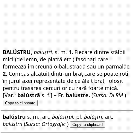
BALÚSTRU,
baluștri,
s. m.
1.
Fiecare dintre stâlpii
mici (de lemn, de piatră etc.) fasonați care
formează împreună o balustradă sau un parmalâc.
2.
Compas alcătuit dintr-un braț care se poate roti
în jurul axei reprezentate de celălalt braț, folosit
pentru trasarea cercurilor cu rază foarte mică.
[Var.:
balústră
s. f.] – Fr.
balustre.
(
Sursa: DLRM
)
Copy to clipboard
balústru
s. m., art.
balústrul;
pl.
balúștri,
art.
balúștrii
(
Sursa: Ortografic
)
Copy to clipboard