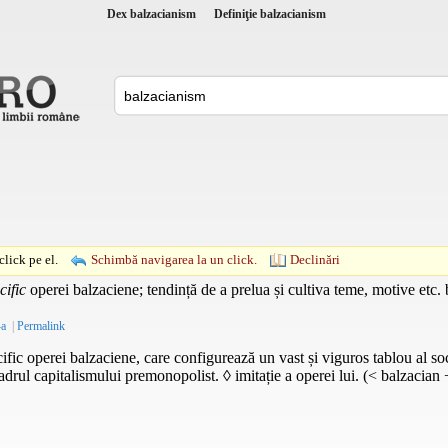
Dex balzacianism
Definiţie balzacianism
lick pe el.
Schimbă navigarea la un click.
Declinări
cific
operei balzaciene; tendință de a prelua și cultiva teme, motive etc. 
-a
|
Permalink
ific operei balzaciene, care configurează un vast și viguros tablou al soc
adrul capitalismului premonopolist. ◊ imitație a operei lui. (< balzacian 