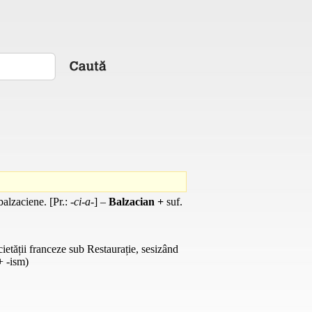
balzaciene. [
Pr.
: -
ci-a-
] –
Balzacian +
suf.
ietății franceze sub Restaurație, sesizând
+ -ism)