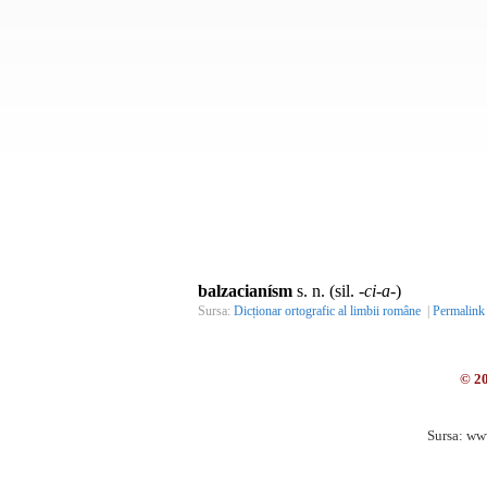
balzacianísm
s. n. (sil.
-ci-a-
)
Sursa:
Dicționar ortografic al limbii române
|
Permalink
© 2
Sursa: ww