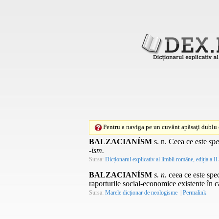
Pentru a naviga pe un cuvânt apăsaţi dublu c
BALZACIANÍSM
s. n.
Ceea ce este
spe
-ism.
Sursa:
Dicționarul explicativ al limbii române, ediția a II
BALZACIANÍSM
s. n.
ceea ce este spec
raporturile social-economice existente în c
Sursa:
Marele dicționar de neologisme
|
Permalink