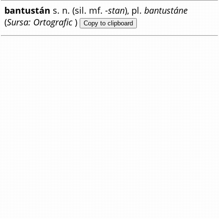
bantustán
s. n. (sil. mf.
-stan
), pl.
bantustáne
(
Sursa: Ortografic
)
Copy to clipboard