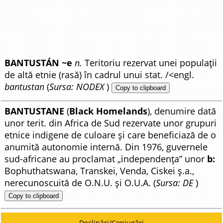
BANTUSTÁN ~e
n.
Teritoriu rezervat unei populații
de altă etnie (rasă) în cadrul unui stat. /<engl.
bantustan
(
Sursa: NODEX
)
Copy to clipboard
BANTUSTANE
(
Black Homelands
), denumire dată
unor terit. din Africa de Sud rezervate unor grupuri
etnice indigene de culoare și care beneficiază de o
anumită autonomie internă. Din 1976, guvernele
sud-africane au proclamat „independența” unor
b:
Bophuthatswana, Transkei, Venda, Ciskei ș.a.,
nerecunoscuită de O.N.U. și O.U.A. (
Sursa: DE
)
Copy to clipboard
Declinări/Conjugări