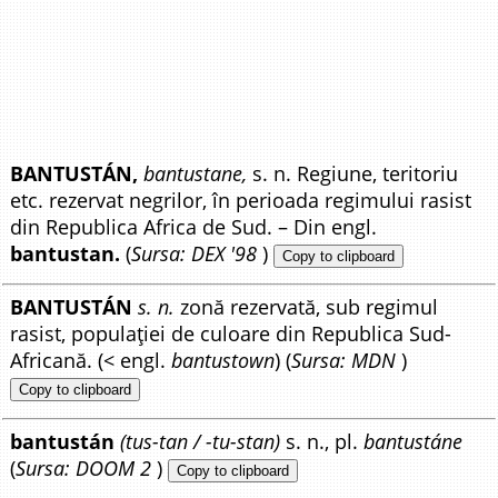
BANTUSTÁN,
bantustane,
s. n. Regiune, teritoriu
etc. rezervat negrilor, în perioada regimului rasist
din Republica Africa de Sud. – Din engl.
bantustan.
(
Sursa: DEX '98
)
Copy to clipboard
BANTUSTÁN
s. n.
zonă rezervată, sub regimul
rasist, populației de culoare din Republica Sud-
Africană. (< engl.
bantustown
) (
Sursa: MDN
)
Copy to clipboard
bantustán
(tus-tan / -tu-stan)
s. n., pl.
bantustáne
(
Sursa: DOOM 2
)
Copy to clipboard