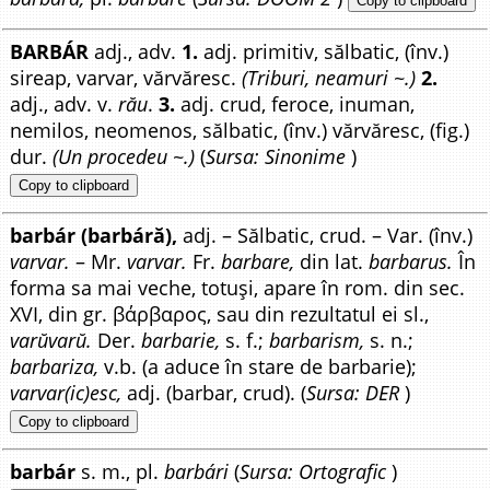
Copy to clipboard
BARBÁR
adj., adv.
1.
adj. primitiv, sălbatic, (înv.)
sireap, varvar, vărvăresc.
(Triburi, neamuri ~.)
2.
adj., adv. v.
rău
.
3.
adj. crud, feroce, inuman,
nemilos, neomenos, sălbatic, (înv.) vărvăresc, (fig.)
dur.
(Un procedeu ~.)
(
Sursa: Sinonime
)
Copy to clipboard
barbár (barbáră),
adj. – Sălbatic, crud. – Var. (înv.)
varvar.
– Mr.
varvar.
Fr.
barbare,
din lat.
barbarus.
În
forma sa mai veche, totuși, apare în rom. din sec.
XVI, din gr. βάρβαρος, sau din rezultatul ei sl.,
varŭvarŭ.
Der.
barbarie,
s. f.;
barbarism,
s. n.;
barbariza,
v.b. (a aduce în stare de barbarie);
varvar(ic)esc,
adj. (barbar, crud). (
Sursa: DER
)
Copy to clipboard
barbár
s. m., pl.
barbári
(
Sursa: Ortografic
)