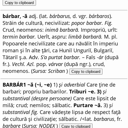
Copy to clipboard
bárbar, -ă
adj. (lat.
bárbarus,
d. vgr.
bárbaros
).
Străin de cultură, necivilizat:
popor barbar.
Fig.
Crud, neomenos:
inimă barbară.
Impropriŭ, urît:
termin barbar.
Uerît, aspru:
limbă barbară.
M. pl.
Popoarele necivilizate care au năvălit în imperiu
roman și în alte țări, ca Huniĭ Unguriĭ, Bulgariĭ,
Tătariĭ ș.a. Adv.
S’a purtat barbar.
– Fals -
ár
(după
fr.).
Vechĭ. Azĭ.
pop.
várvar
(după ngr.), crud,
neomenos. (
Sursa: Scriban
)
Copy to clipboard
BARBÁR1 ~ă (~i, ~e)
1)
și adverbial
Care ține de
barbari; propriu barbarilor.
Triburi ~e. 3)
și
substantival (despre persoane)
Care este lipsit de
milă; crud; nemilos; sălbatic.
Purtare ~ă.
3)
și
substantival fig.
Care vădește lipsa de respect față
de cultură și civilizație; sălbatic. /<lat.
barbarus
, fr.
barbare
(
Sursa: NODEX
)
Copy to clipboard