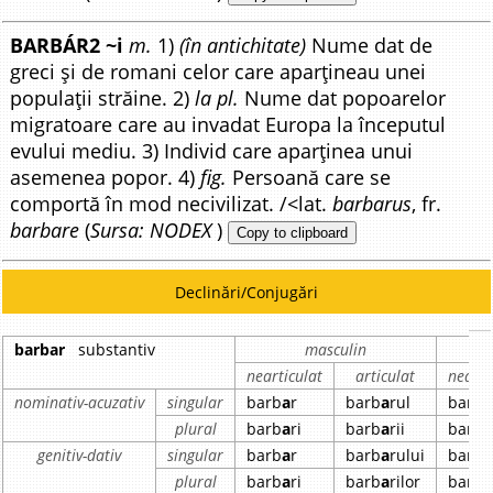
BARBÁR2 ~i
m.
1)
(în antichitate)
Nume dat de
greci și de romani celor care aparțineau unei
populații străine. 2)
la pl.
Nume dat popoarelor
migratoare care au invadat Europa la începutul
evului mediu. 3) Individ care aparținea unui
asemenea popor. 4)
fig.
Persoană care se
comportă în mod necivilizat. /<lat.
barbarus
, fr.
barbare
(
Sursa: NODEX
)
Copy to clipboard
Declinări/Conjugări
barbar
substantiv
masculin
nearticulat
articulat
nearti
nominativ-acuzativ
singular
barb
a
r
barb
a
rul
barb
a
plural
barb
a
ri
barb
a
rii
barb
a
genitiv-dativ
singular
barb
a
r
barb
a
rului
barb
a
plural
barb
a
ri
barb
a
rilor
barb
a