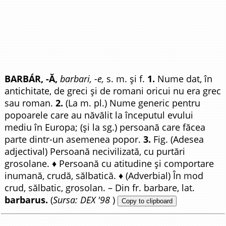
BARBÁR, -Ă,
barbari, -e,
s. m. și f.
1.
Nume dat, în
antichitate, de greci și de romani oricui nu era grec
sau roman.
2.
(La m. pl.) Nume generic pentru
popoarele care au năvălit la începutul evului
mediu în Europa; (și la sg.) persoană care făcea
parte dintr-un asemenea popor.
3.
Fig. (Adesea
adjectival) Persoană necivilizată, cu purtări
grosolane. ♦ Persoană cu atitudine și comportare
inumană, crudă, sălbatică. ♦ (Adverbial) În mod
crud, sălbatic, grosolan. – Din fr. barbare, lat.
barbarus.
(
Sursa: DEX '98
)
Copy to clipboard