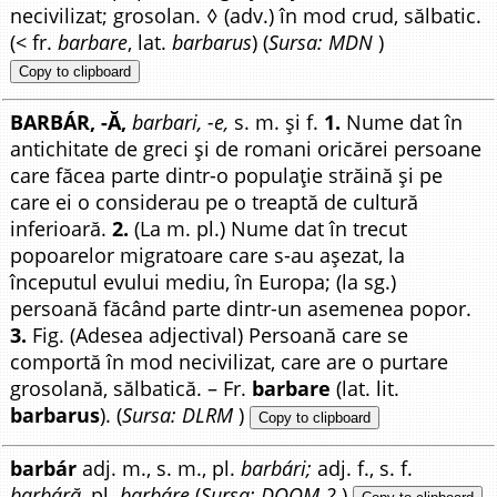
necivilizat; grosolan. ◊ (adv.) în mod crud, sălbatic.
(< fr.
barbare
, lat.
barbarus
) (
Sursa: MDN
)
Copy to clipboard
BARBÁR, -Ă,
barbari, -e,
s. m. și f.
1.
Nume dat în
antichitate de greci și de romani oricărei persoane
care făcea parte dintr-o populație străină și pe
care ei o considerau pe o treaptă de cultură
inferioară.
2.
(La m. pl.) Nume dat în trecut
popoarelor migratoare care s-au așezat, la
începutul evului mediu, în Europa; (la sg.)
persoană făcând parte dintr-un asemenea popor.
3.
Fig. (Adesea adjectival) Persoană care se
comportă în mod necivilizat, care are o purtare
grosolană, sălbatică. – Fr.
barbare
(lat. lit.
barbarus
). (
Sursa: DLRM
)
Copy to clipboard
barbár
adj. m., s. m., pl.
barbári;
adj. f., s. f.
barbáră,
pl.
barbáre
(
Sursa: DOOM 2
)