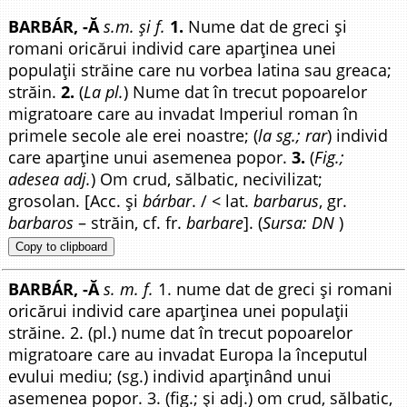
BARBÁR, -Ă
s.m. și f.
1.
Nume dat de greci și
romani oricărui individ care aparținea unei
populații străine care nu vorbea latina sau greaca;
străin.
2.
(
La pl.
) Nume dat în trecut popoarelor
migratoare care au invadat Imperiul roman în
primele secole ale erei noastre; (
la sg.; rar
) individ
care aparține unui asemenea popor.
3.
(
Fig.;
adesea adj.
) Om crud, sălbatic, necivilizat;
grosolan. [Acc. și
bárbar
. / < lat.
barbarus
, gr.
barbaros
– străin, cf. fr.
barbare
]. (
Sursa: DN
)
Copy to clipboard
BARBÁR, -Ă
s. m. f.
1. nume dat de greci și romani
oricărui individ care aparținea unei populații
străine. 2. (pl.) nume dat în trecut popoarelor
migratoare care au invadat Europa la începutul
evului mediu; (sg.) individ aparținând unui
asemenea popor. 3. (fig.; și adj.) om crud, sălbatic,