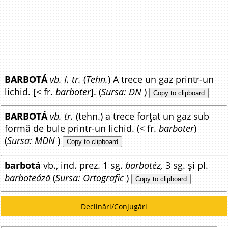
BARBOTÁ
vb. I. tr.
(
Tehn.
) A trece un gaz printr-un
lichid. [< fr.
barboter
]. (
Sursa: DN
)
Copy to clipboard
BARBOTÁ
vb. tr.
(tehn.) a trece forțat un gaz sub
formă de bule printr-un lichid. (< fr.
barboter
)
(
Sursa: MDN
)
Copy to clipboard
barbotá
vb., ind. prez. 1 sg.
barbotéz,
3 sg. și pl.
barboteáză
(
Sursa: Ortografic
)
Copy to clipboard
Declinări/Conjugări