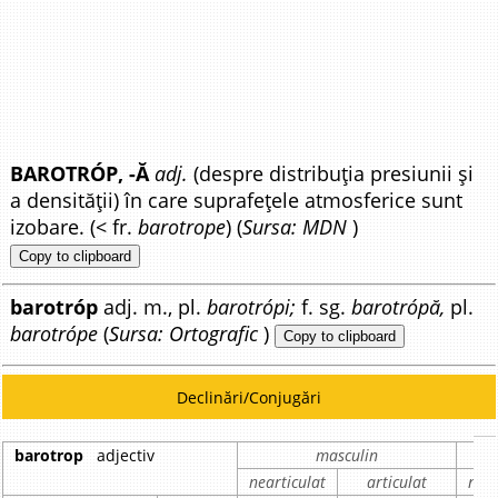
BAROTRÓP, -Ă
adj.
(despre distribuția presiunii și
a densității) în care suprafețele atmosferice sunt
izobare. (< fr.
barotrope
) (
Sursa: MDN
)
Copy to clipboard
barotróp
adj. m., pl.
barotrópi;
f. sg.
barotrópă,
pl.
barotrópe
(
Sursa: Ortografic
)
Copy to clipboard
Declinări/Conjugări
barotrop
adjectiv
masculin
nearticulat
articulat
near