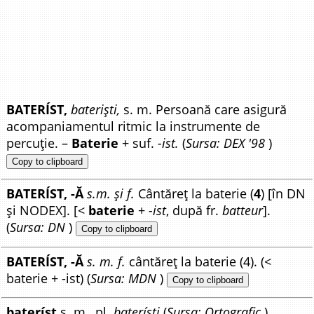
BATERÍST,
bateriști,
s. m. Persoană care asigură
acompaniamentul ritmic la instrumente de
percuție. –
Baterie
+ suf.
-ist.
(
Sursa: DEX '98
)
Copy to clipboard
BATERÍST, -Ă
s.m. și f.
Cântăreț la baterie (
4
) [în DN
și NODEX]. [<
baterie
+
-ist
, după fr.
batteur
].
(
Sursa: DN
)
Copy to clipboard
BATERÍST, -Ă
s. m. f.
cântăreț la baterie (4). (<
baterie + -ist) (
Sursa: MDN
)
Copy to clipboard
bateríst
s. m., pl.
bateríști
(
Sursa: Ortografic
)