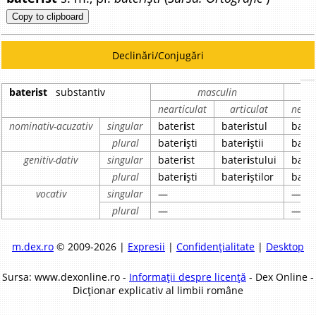
Copy to clipboard
Declinări/Conjugări
baterist
substantiv
masculin
nearticulat
articulat
neart
nominativ-acuzativ
singular
bater
i
st
bater
i
stul
bate
plural
bater
i
ști
bater
i
știi
bate
genitiv-dativ
singular
bater
i
st
bater
i
stului
bate
plural
bater
i
ști
bater
i
știlor
bate
vocativ
singular
—
—
plural
—
—
m.dex.ro
© 2009-2026 |
Expresii
|
Confidențialitate
|
Desktop
Sursa: www.dexonline.ro -
Informații despre licență
- Dex Online -
Dicționar explicativ al limbii române